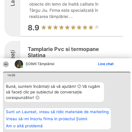
obiecte din lemn de înaltă calitate în
Târgu Jiu. Firma este specializată în
realizarea tâmplăriei ...
8.9
Tamplarie Pvc si termopane
Laureați
Slatina
ȘOIMII Tâmplăriei
Live chat
14:09
Bună, suntem încântați să vă ajutăm! 🙂 Vă rugăm
să faceți clic pe subiectul de conversație
Organizator Ranking
Plebiscyt
Contact
corespunzător! 🙂
BRIGHT SOLUTIONS BR SRL
Câștigătorii
Contact
Aleea Timisul De Sus 2 Bl. A30
Lista Tuturor
Sc. A Et. 4 Ap. 13 Cod 061952
Laureaților
Sunt un Laureat, vreau să ridic materiale de marketing
București
Reguli
CUI 36737675
Statut
Vreau să-mi înscriu firma in proiectul Șoimii
tel: +40 770 990 492
Politica de
Am o altă problemă
confidențialitate