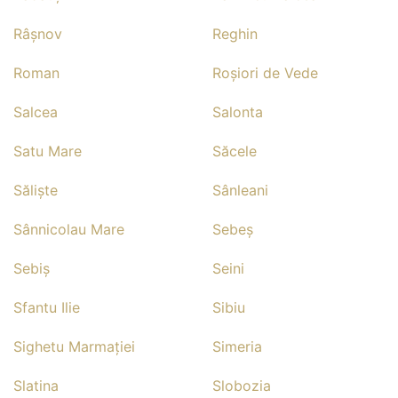
Râşnov
Reghin
Roman
Roşiori de Vede
Salcea
Salonta
Satu Mare
Săcele
Sălişte
Sânleani
Sânnicolau Mare
Sebeş
Sebiş
Seini
Sfantu Ilie
Sibiu
Sighetu Marmaţiei
Simeria
Slatina
Slobozia