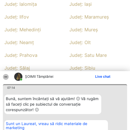
Județ: Ialomiţa
Județ: Iaşi
Județ: Ilfov
Județ: Maramureş
Județ: Mehedinţi
Județ: Mureş
Județ: Neamţ
Județ: Olt
Județ: Prahova
Județ: Satu Mare
Județ: Sălaj
Județ: Sibiu
ȘOIMII Tâmplăriei
Live chat
Județ: Suceava
Județ: Teleorman
07:14
Județ: Timiş
Județ: Valcea
Bună, suntem încântați să vă ajutăm! 🙂 Vă rugăm
să faceți clic pe subiectul de conversație
Județ: Vaslui
Județ: Vrancea
corespunzător! 🙂
Sunt un Laureat, vreau să ridic materiale de
Organizator Ranking
Plebiscyt
Contact
marketing
BRIGHT SOLUTIONS BR SRL
Câștigătorii
Contact