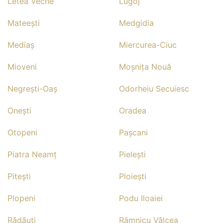
Letea Veche
Lugoj
Mateeşti
Medgidia
Mediaş
Miercurea-Ciuc
Mioveni
Moşniţa Nouă
Negreşti-Oaş
Odorheiu Secuiesc
Oneşti
Oradea
Otopeni
Paşcani
Piatra Neamţ
Pieleşti
Piteşti
Ploieşti
Plopeni
Podu Iloaiei
Rădăuţi
Râmnicu Vâlcea