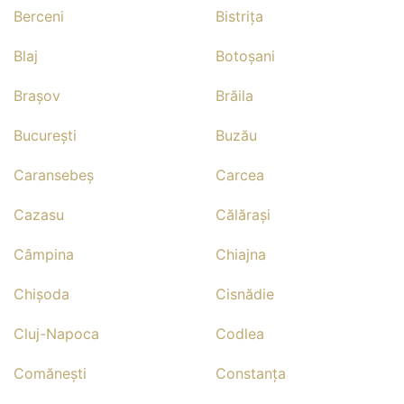
Berceni
Bistriţa
Blaj
Botoşani
Braşov
Brăila
Bucureşti
Buzău
Caransebeş
Carcea
Cazasu
Călăraşi
Câmpina
Chiajna
Chişoda
Cisnădie
Cluj-Napoca
Codlea
Comăneşti
Constanţa