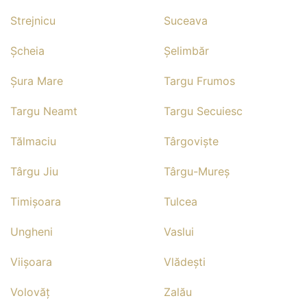
Strejnicu
Suceava
Şcheia
Şelimbăr
Şura Mare
Targu Frumos
Targu Neamt
Targu Secuiesc
Tălmaciu
Târgovişte
Târgu Jiu
Târgu-Mureş
Timişoara
Tulcea
Ungheni
Vaslui
Viişoara
Vlădeşti
Volovăţ
Zalău