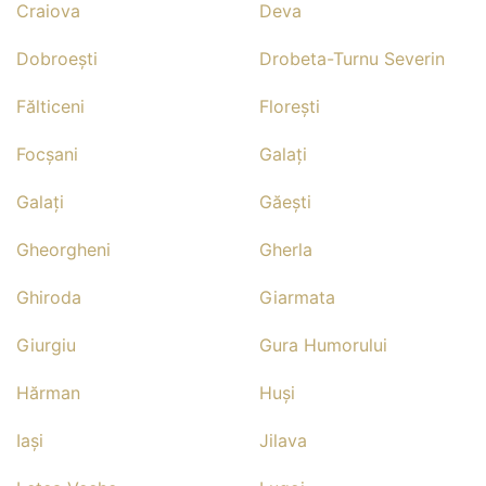
Craiova
Deva
Dobroeşti
Drobeta-Turnu Severin
Fălticeni
Floreşti
Focşani
Galaţi
Galaţi
Găeşti
Gheorgheni
Gherla
Ghiroda
Giarmata
Giurgiu
Gura Humorului
Hărman
Huşi
Iaşi
Jilava