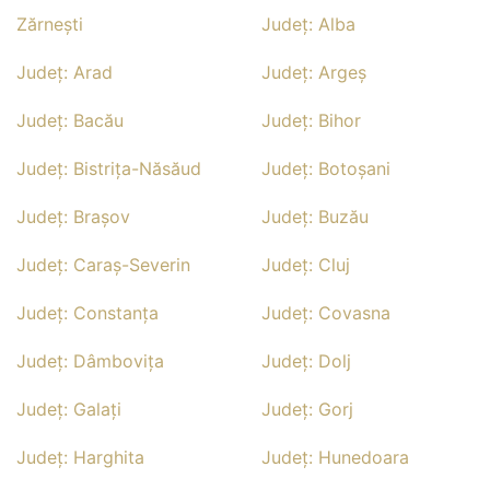
Zărneşti
Județ: Alba
Județ: Arad
Județ: Argeş
Județ: Bacău
Județ: Bihor
Județ: Bistriţa-Năsăud
Județ: Botoşani
Județ: Braşov
Județ: Buzău
Județ: Caraş-Severin
Județ: Cluj
Județ: Constanţa
Județ: Covasna
Județ: Dâmboviţa
Județ: Dolj
Județ: Galaţi
Județ: Gorj
Județ: Harghita
Județ: Hunedoara