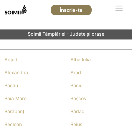
Înscrie-te
Șoimii Tâmplăriei - Județe și orașe
Adjud
Alba Iulia
Alexandria
Arad
Bacău
Baciu
Baia Mare
Başcov
Bărăbanţ
Bârlad
Beclean
Beiuş