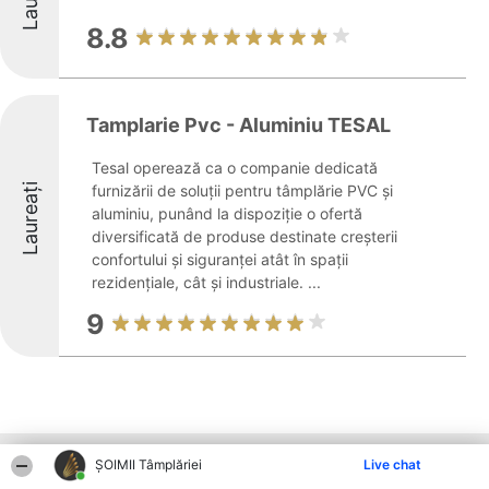
8.8
Tamplarie Pvc - Aluminiu TESAL
Tesal operează ca o companie dedicată
Laureați
furnizării de soluții pentru tâmplărie PVC și
aluminiu, punând la dispoziție o ofertă
diversificată de produse destinate creșterii
confortului și siguranței atât în spații
rezidențiale, cât și industriale. ...
9
Alte firme din zonă
ȘOIMII Tâmplăriei
Live chat