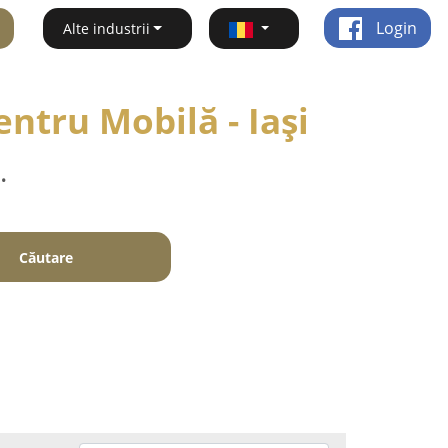
Login
Alte industrii
ntru Mobilă - Iaşi
.
Căutare