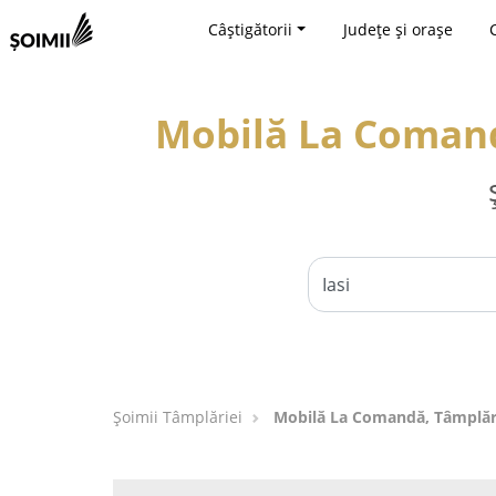
Câștigătorii
Județe și orașe
Mobilă La Comandă
Șoimii Tâmplăriei
Mobilă La Comandă, Tâmplărie