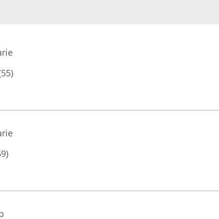
rie
(55)
rie
69)
p