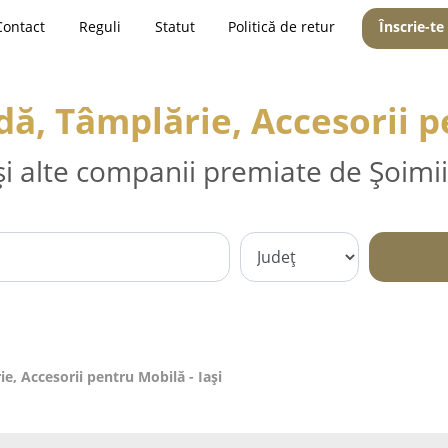
Contact
Reguli
Statut
Politică de retur
Înscrie-te
, Tâmplărie, Accesorii pe
și alte companii premiate de Șoimii
, Accesorii pentru Mobilă - Iaşi