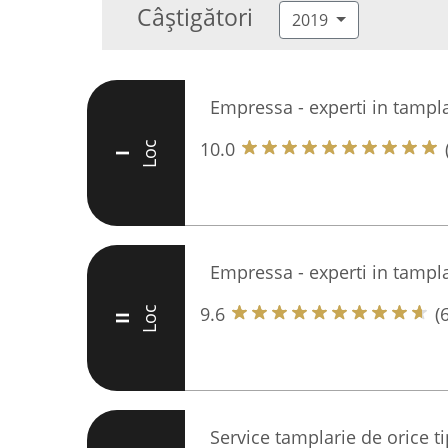
Câștigători
2019
Empressa - experti in tampla
10.0
Loc
I
Empressa - experti in tampla
9.6
(
Loc
II
Service tamplarie de orice ti