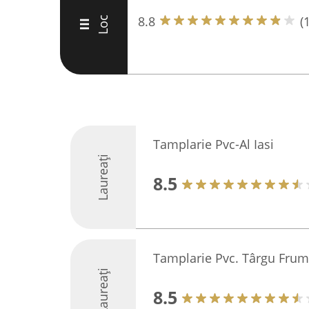
8.8
(
Loc
III
Tamplarie Pvc-Al Iasi
Laureați
8.5
Tamplarie Pvc. Târgu Fru
Laureați
8.5