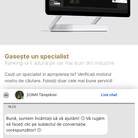
Gasește un specialist
Ranking-ul îi adună pe cei mai buni din industrie
Cauți un specialist in apropierea ta? Verificați motorul
nostru de căutare. Folosiți doar cele mai bune servicii!
ȘOIMII Tâmplăriei
Live chat
Căutare
18:23
Bună, suntem încântați să vă ajutăm! 🙂 Vă rugăm
să faceți clic pe subiectul de conversație
corespunzător! 🙂