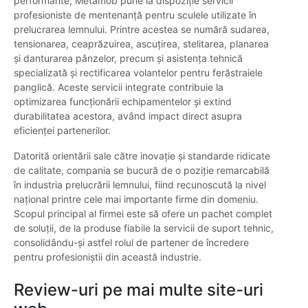
performante, Metamob pune la dispoziție servicii
profesioniste de mentenanță pentru sculele utilizate în
prelucrarea lemnului. Printre acestea se numără sudarea,
tensionarea, ceaprăzuirea, ascuțirea, stelitarea, planarea
și danturarea pânzelor, precum și asistența tehnică
specializată și rectificarea volantelor pentru ferăstraiele
panglică. Aceste servicii integrate contribuie la
optimizarea funcționării echipamentelor și extind
durabilitatea acestora, având impact direct asupra
eficienței partenerilor.
Datorită orientării sale către inovație și standarde ridicate
de calitate, compania se bucură de o poziție remarcabilă
în industria prelucrării lemnului, fiind recunoscută la nivel
național printre cele mai importante firme din domeniu.
Scopul principal al firmei este să ofere un pachet complet
de soluții, de la produse fiabile la servicii de suport tehnic,
consolidându-și astfel rolul de partener de încredere
pentru profesioniștii din această industrie.
Review-uri pe mai multe site-uri