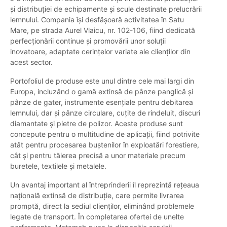
și distribuției de echipamente și scule destinate prelucrării
lemnului. Compania își desfășoară activitatea în Satu
Mare, pe strada Aurel Vlaicu, nr. 102-106, fiind dedicată
perfecționării continue și promovării unor soluții
inovatoare, adaptate cerințelor variate ale clienților din
acest sector.
Portofoliul de produse este unul dintre cele mai largi din
Europa, incluzând o gamă extinsă de pânze panglică și
pânze de gater, instrumente esențiale pentru debitarea
lemnului, dar și pânze circulare, cuțite de rindeluit, discuri
diamantate și pietre de polizor. Aceste produse sunt
concepute pentru o multitudine de aplicații, fiind potrivite
atât pentru procesarea buștenilor în exploatări forestiere,
cât și pentru tăierea precisă a unor materiale precum
buretele, textilele și metalele.
Un avantaj important al întreprinderii îl reprezintă rețeaua
națională extinsă de distribuție, care permite livrarea
promptă, direct la sediul clienților, eliminând problemele
legate de transport. În completarea ofertei de unelte