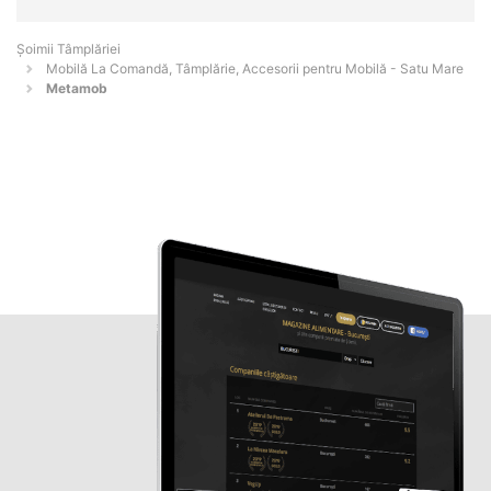
Șoimii Tâmplăriei
Mobilă La Comandă, Tâmplărie, Accesorii pentru Mobilă - Satu Mare
Metamob