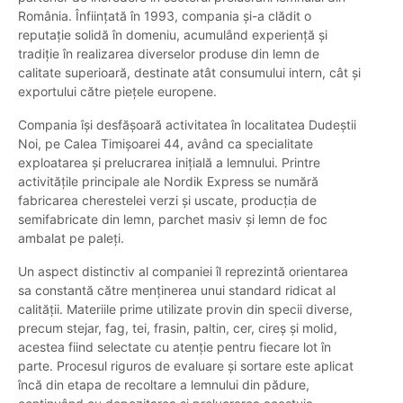
România. Înființată în 1993, compania și-a clădit o
reputație solidă în domeniu, acumulând experiență și
tradiție în realizarea diverselor produse din lemn de
calitate superioară, destinate atât consumului intern, cât și
exportului către piețele europene.
Compania își desfășoară activitatea în localitatea Dudeștii
Noi, pe Calea Timișoarei 44, având ca specialitate
exploatarea și prelucrarea inițială a lemnului. Printre
activitățile principale ale Nordik Express se numără
fabricarea cherestelei verzi și uscate, producția de
semifabricate din lemn, parchet masiv și lemn de foc
ambalat pe paleți.
Un aspect distinctiv al companiei îl reprezintă orientarea
sa constantă către menținerea unui standard ridicat al
calității. Materiile prime utilizate provin din specii diverse,
precum stejar, fag, tei, frasin, paltin, cer, cireș și molid,
acestea fiind selectate cu atenție pentru fiecare lot în
parte. Procesul riguros de evaluare și sortare este aplicat
încă din etapa de recoltare a lemnului din pădure,