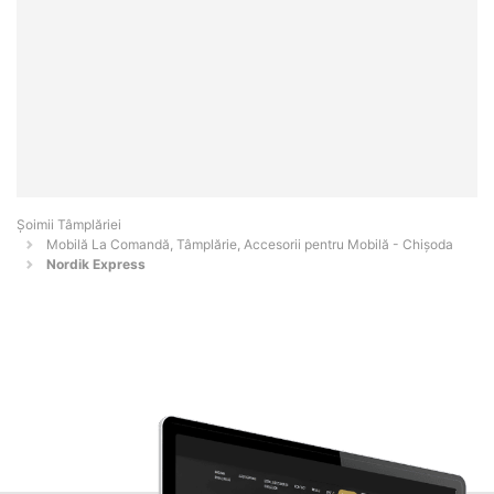
Șoimii Tâmplăriei
Mobilă La Comandă, Tâmplărie, Accesorii pentru Mobilă - Chişoda
Nordik Express