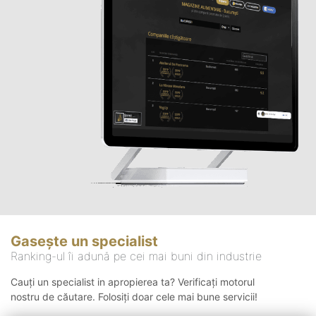
Gasește un specialist
Ranking-ul îi adună pe cei mai buni din industrie
Cauți un specialist in apropierea ta? Verificați motorul
nostru de căutare. Folosiți doar cele mai bune servicii!