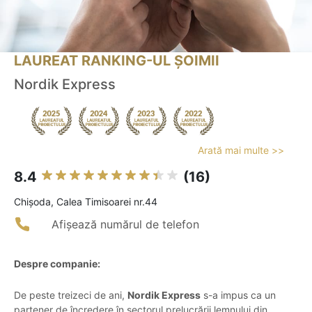
LAUREAT RANKING-UL ȘOIMII
Nordik Express
Arată mai multe >>
8.4
(16)
Chişoda, Calea Timisoarei nr.44
Afișează numărul de telefon
Despre companie:
De peste treizeci de ani,
Nordik Express
s-a impus ca un
partener de încredere în sectorul prelucrării lemnului din