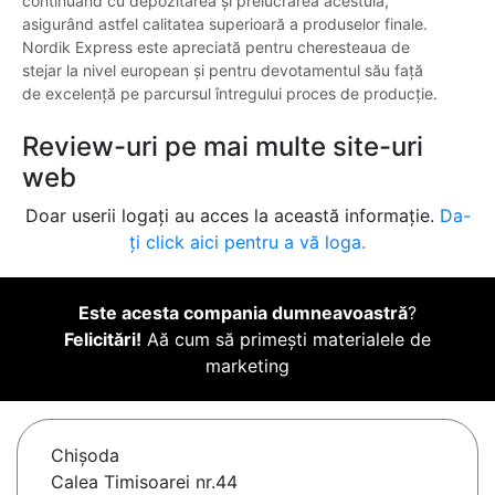
continuând cu depozitarea și prelucrarea acestuia,
asigurând astfel calitatea superioară a produselor finale.
Nordik Express este apreciată pentru cheresteaua de
stejar la nivel european și pentru devotamentul său față
de excelență pe parcursul întregului proces de producție.
Review-uri pe mai multe site-uri
web
Doar userii logați au acces la această informație.
Da-
ți click aici pentru a vă loga.
Este acesta compania dumneavoastră
?
Felicitări!
Aă cum să primești materialele de
marketing
Chişoda
Calea Timisoarei nr.44