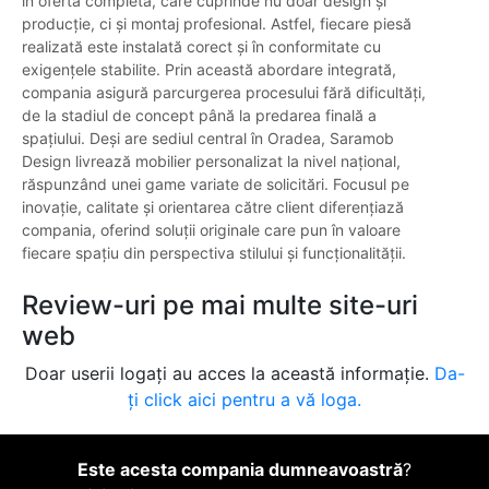
în oferta completă, care cuprinde nu doar design și
producție, ci și montaj profesional. Astfel, fiecare piesă
realizată este instalată corect și în conformitate cu
exigențele stabilite. Prin această abordare integrată,
compania asigură parcurgerea procesului fără dificultăți,
de la stadiul de concept până la predarea finală a
spațiului. Deși are sediul central în Oradea, Saramob
Design livrează mobilier personalizat la nivel național,
răspunzând unei game variate de solicitări. Focusul pe
inovație, calitate și orientarea către client diferențiază
compania, oferind soluții originale care pun în valoare
fiecare spațiu din perspectiva stilului și funcționalității.
Review-uri pe mai multe site-uri
web
Doar userii logați au acces la această informație.
Da-
ți click aici pentru a vă loga.
Este acesta compania dumneavoastră
?