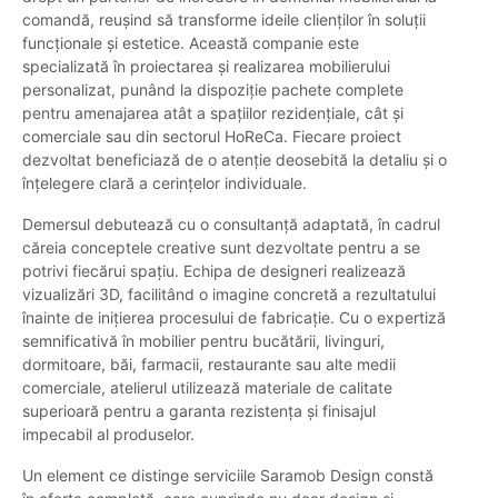
comandă, reușind să transforme ideile clienților în soluții
funcționale și estetice. Această companie este
specializată în proiectarea și realizarea mobilierului
personalizat, punând la dispoziție pachete complete
pentru amenajarea atât a spațiilor rezidențiale, cât și
comerciale sau din sectorul HoReCa. Fiecare proiect
dezvoltat beneficiază de o atenție deosebită la detaliu și o
înțelegere clară a cerințelor individuale.
Demersul debutează cu o consultanță adaptată, în cadrul
căreia conceptele creative sunt dezvoltate pentru a se
potrivi fiecărui spațiu. Echipa de designeri realizează
vizualizări 3D, facilitând o imagine concretă a rezultatului
înainte de inițierea procesului de fabricație. Cu o expertiză
semnificativă în mobilier pentru bucătării, livinguri,
dormitoare, băi, farmacii, restaurante sau alte medii
comerciale, atelierul utilizează materiale de calitate
superioară pentru a garanta rezistența și finisajul
impecabil al produselor.
Un element ce distinge serviciile Saramob Design constă