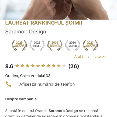
LAUREAT RANKING-UL ȘOIMII
Saramob Design
Arată mai multe >>
8.6
(26)
Oradea, Calea Aradului 33
Afișează numărul de telefon
Despre companie:
Situată în centrul Oradei,
Saramob Design
se remarcă
drept un partener de încredere în domeniul mobilierului la