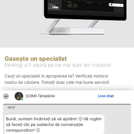
Gasește un specialist
Ranking-ul îi adună pe cei mai buni din industrie
Cauți un specialist in apropierea ta? Verificați motorul
nostru de căutare. Folosiți doar cele mai bune servicii!
ȘOIMII Tâmplăriei
Live chat
Căutare
16:07
Bună, suntem încântați să vă ajutăm! 🙂 Vă rugăm
să faceți clic pe subiectul de conversație
corespunzător! 🙂