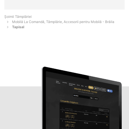
Șoimii Tâmplăriei
Mobilă La Comandă, Tâmplărie, Accesorii pentru Mobilă - Brăila
Tapisal