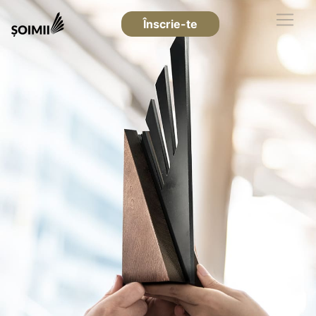
Înscrie-te