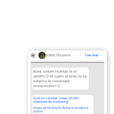
ȘOIMII Tâmplăriei
Live chat
14:45
Bună, suntem încântați să vă
ajutăm! 🙂 Vă rugăm să faceți clic pe
subiectul de conversație
corespunzător! 🙂
Sunt un Laureat, vreau să ridic
materiale de marketing
Vreau să-mi înscriu firma in proiectul
Șoimii