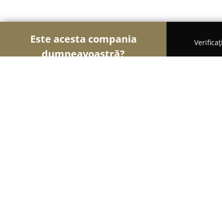
Este acesta compania
Verifica
dumneavoastră?
Șoimii Tâmplăriei
Mobilă La Comandă, Tâmplărie
MRK
9
(58)
Baia Mare, Topazului 2B