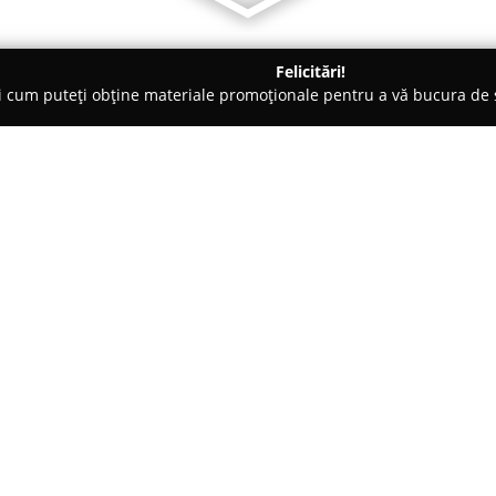
Felicitări!
ți cum puteți obține materiale promoționale pentru a vă bucura d
, Accesorii pentru Mobilă - Baia Mare
MRK
Despre companie:
Localizată în Baia Mare, pe St
tâmplăriei, fiind specializată î
din PVC la standarde înalte de
pentru furnizarea de soluții fiab
Arată mai multe >>
termice și fonice, aspecte care c
reducerea cheltuielilor cu încăl
MRK beneficiază de o reputație