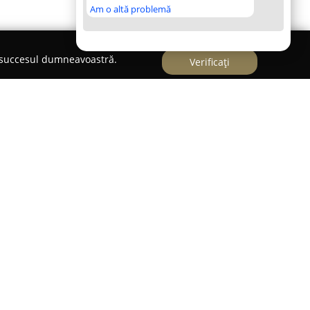
Am o altă problemă
e succesul dumneavoastră.
Verificați
rada Topazului 2B,
MRK
activează în sectorul
n fabricarea și comercializarea de ferestre și uși
 calitate. Compania se remarcă prin dedicarea
ile și eficiente din punct de vedere al izolării
ontribuie atât la confortul locuințelor, cât și la
zirea.
 bună, datorată produselor sale de top și