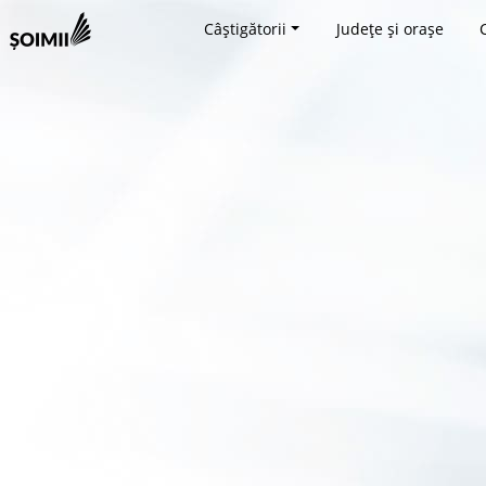
Câștigătorii
Județe și orașe