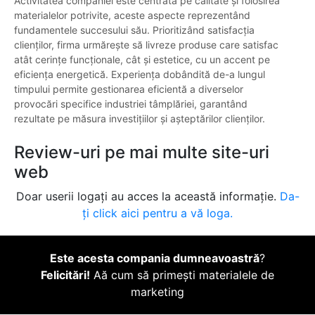
Activitatea companiei este centrată pe calitate și folosirea
materialelor potrivite, aceste aspecte reprezentând
fundamentele succesului său. Prioritizând satisfacția
clienților, firma urmărește să livreze produse care satisfac
atât cerințe funcționale, cât și estetice, cu un accent pe
eficiența energetică. Experiența dobândită de-a lungul
timpului permite gestionarea eficientă a diverselor
provocări specifice industriei tâmplăriei, garantând
rezultate pe măsura investițiilor și așteptărilor clienților.
Review-uri pe mai multe site-uri
web
Doar userii logați au acces la această informație.
Da-
ți click aici pentru a vă loga.
Este acesta compania dumneavoastră
?
Felicitări!
Aă cum să primești materialele de
marketing