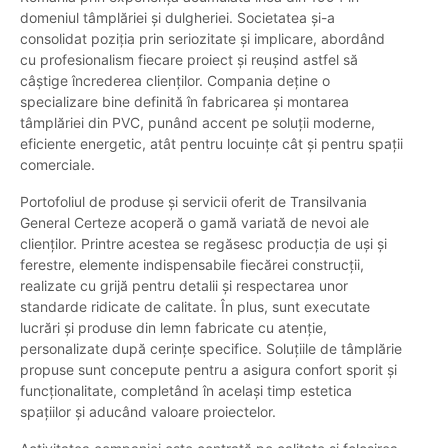
domeniul tâmplăriei și dulgheriei. Societatea și-a
consolidat poziția prin seriozitate și implicare, abordând
cu profesionalism fiecare proiect și reușind astfel să
câștige încrederea clienților. Compania deține o
specializare bine definită în fabricarea și montarea
tâmplăriei din PVC, punând accent pe soluții moderne,
eficiente energetic, atât pentru locuințe cât și pentru spații
comerciale.
Portofoliul de produse și servicii oferit de Transilvania
General Certeze acoperă o gamă variată de nevoi ale
clienților. Printre acestea se regăsesc producția de uși și
ferestre, elemente indispensabile fiecărei construcții,
realizate cu grijă pentru detalii și respectarea unor
standarde ridicate de calitate. În plus, sunt executate
lucrări și produse din lemn fabricate cu atenție,
personalizate după cerințe specifice. Soluțiile de tâmplărie
propuse sunt concepute pentru a asigura confort sporit și
funcționalitate, completând în același timp estetica
spațiilor și aducând valoare proiectelor.