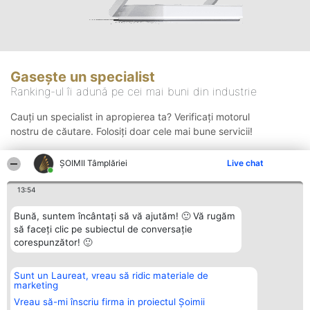
Gasește un specialist
Ranking-ul îi adună pe cei mai buni din industrie
Cauți un specialist in apropierea ta? Verificați motorul
nostru de căutare. Folosiți doar cele mai bune servicii!
ȘOIMII Tâmplăriei
Live chat
Căutare
13:54
Bună, suntem încântați să vă ajutăm! 🙂 Vă rugăm
să faceți clic pe subiectul de conversație
corespunzător! 🙂
Sunt un Laureat, vreau să ridic materiale de
Organizator Ranking
Plebiscyt
Contact
marketing
BRIGHT SOLUTIONS BR SRL
Câștigătorii
Contact
Aleea Timisul De Sus 2 Bl. A30
Lista Tuturor
Vreau să-mi înscriu firma in proiectul Șoimii
Sc. A Et. 4 Ap. 13 Cod 061952
Laureaților