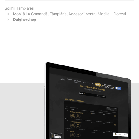
Șoimii Tâmplăriei
Mobilă La Comandă, Tâmplărie, Accesorii pentru Mobilă - Floreşti
Dulghershop