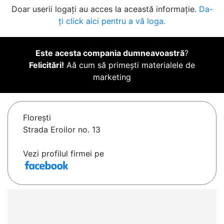
Doar userii logați au acces la această informație.
Da-
ți click aici pentru a vă loga.
Este acesta compania dumneavoastră
?
Felicitări!
Aă cum să primești materialele de
marketing
Floreşti
Strada Eroilor no. 13
Vezi profilul firmei pe