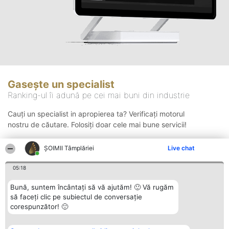
Gasește un specialist
Ranking-ul îi adună pe cei mai buni din industrie
Cauți un specialist in apropierea ta? Verificați motorul
nostru de căutare. Folosiți doar cele mai bune servicii!
ȘOIMII Tâmplăriei
Live chat
Căutare
05:18
Bună, suntem încântați să vă ajutăm! 🙂 Vă rugăm
să faceți clic pe subiectul de conversație
corespunzător! 🙂