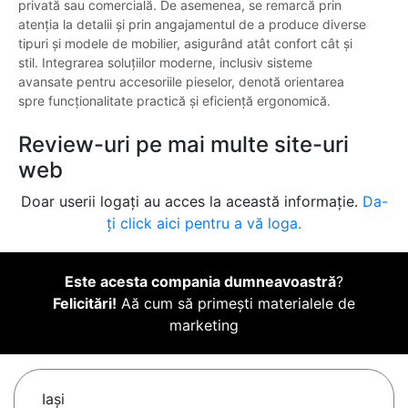
privată sau comercială. De asemenea, se remarcă prin
atenția la detalii și prin angajamentul de a produce diverse
tipuri și modele de mobilier, asigurând atât confort cât și
stil. Integrarea soluțiilor moderne, inclusiv sisteme
avansate pentru accesoriile pieselor, denotă orientarea
spre funcționalitate practică și eficiență ergonomică.
Review-uri pe mai multe site-uri
web
Doar userii logați au acces la această informație.
Da-
ți click aici pentru a vă loga.
Este acesta compania dumneavoastră
?
Felicitări!
Aă cum să primești materialele de
marketing
Iaşi