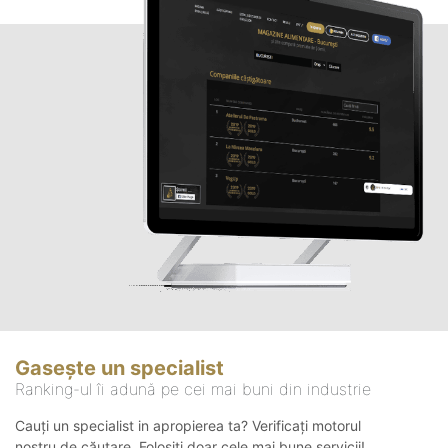
Gasește un specialist
Ranking-ul îi adună pe cei mai buni din industrie
Cauți un specialist in apropierea ta? Verificați motorul
nostru de căutare. Folosiți doar cele mai bune servicii!