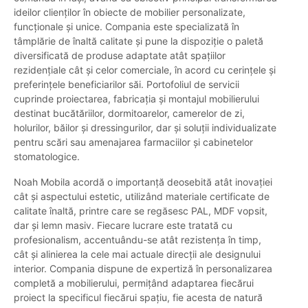
ideilor clienților în obiecte de mobilier personalizate,
funcționale și unice. Compania este specializată în
tâmplărie de înaltă calitate și pune la dispoziție o paletă
diversificată de produse adaptate atât spațiilor
rezidențiale cât și celor comerciale, în acord cu cerințele și
preferințele beneficiarilor săi. Portofoliul de servicii
cuprinde proiectarea, fabricația și montajul mobilierului
destinat bucătăriilor, dormitoarelor, camerelor de zi,
holurilor, băilor și dressingurilor, dar și soluții individualizate
pentru scări sau amenajarea farmaciilor și cabinetelor
stomatologice.
Noah Mobila acordă o importanță deosebită atât inovației
cât și aspectului estetic, utilizând materiale certificate de
calitate înaltă, printre care se regăsesc PAL, MDF vopsit,
dar și lemn masiv. Fiecare lucrare este tratată cu
profesionalism, accentuându-se atât rezistența în timp,
cât și alinierea la cele mai actuale direcții ale designului
interior. Compania dispune de expertiză în personalizarea
completă a mobilierului, permițând adaptarea fiecărui
proiect la specificul fiecărui spațiu, fie acesta de natură