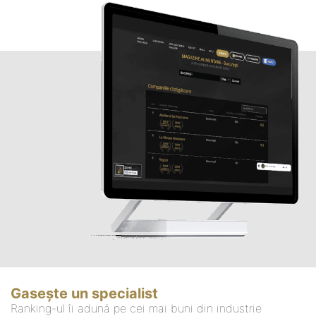
Gasește un specialist
Ranking-ul îi adună pe cei mai buni din industrie