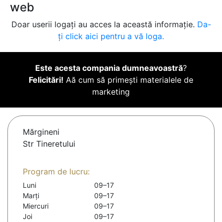
web
Doar userii logați au acces la această informație.
Da-
ți click aici pentru a vă loga.
Este acesta compania dumneavoastră
?
Felicitări!
Aă cum să primești materialele de
marketing
Mărgineni
Str Tineretului
Program de lucru:
Luni
09–17
Marți
09–17
Miercuri
09–17
Joi
09–17