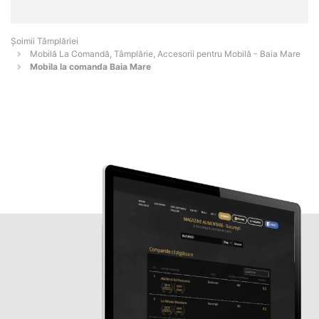
Șoimii Tâmplăriei
Mobilă La Comandă, Tâmplărie, Accesorii pentru Mobilă - Baia Mare
Mobila la comanda Baia Mare