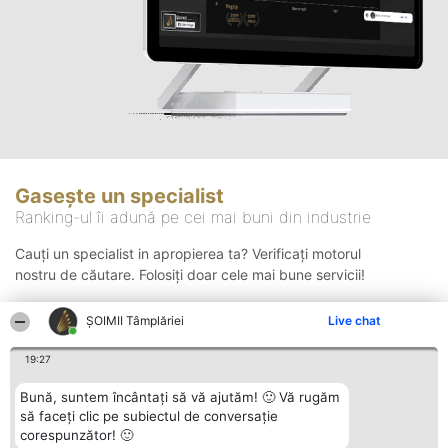
Gasește un specialist
Ranking-ul îi adună pe cei mai buni din industrie
Cauți un specialist in apropierea ta? Verificați motorul
nostru de căutare. Folosiți doar cele mai bune servicii!
ȘOIMII Tâmplăriei
Live chat
Căutare
19:27
Bună, suntem încântați să vă ajutăm! 🙂 Vă rugăm
să faceți clic pe subiectul de conversație
corespunzător! 🙂