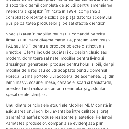
dispoziție o gamă completă de soluții pentru amenajarea
interioară a spațiilor. Înființată în 1994, compania a
consolidat o reputație solidă pe piață datorită accentului
pus pe calitatea produselor și pe satisfacția clienților.
Specializarea în mobilier realizat la comandă permite
firmei să utilizeze diverse materiale, precum lemn masiv,
PAL sau MDF, pentru a produce obiecte distinctive și
practice. Oferta include bucătării cu design clasic sau
modern, dormitoare rafinate, mobilier pentru living și
dressinguri generoase, produse pentru holuri și băi, dar și
mobilier de birou sau soluții adaptate pentru domeniul
Horeca. Gama portofoliului acoperă, de asemenea, uși din
lemn masiv, scaune, mese, canapele, scări și balustrade,
acestea fiind realizate conform cerințelor și gusturilor
specifice ale clienților.
Unul dintre principalele atuuri ale Mobilier MDM constă în
asigurarea unui echilibru avantajos între calitate și preț,
garantând astfel produse rezistente și estetice. Pe lângă
varietatea produselor, compania se evidențiază prin