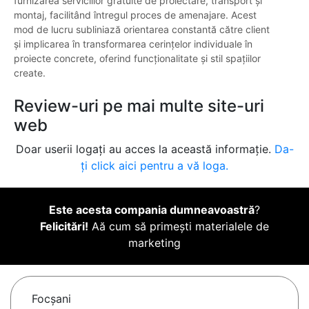
furnizarea serviciilor gratuite de proiectare, transport și
montaj, facilitând întregul proces de amenajare. Acest
mod de lucru subliniază orientarea constantă către client
și implicarea în transformarea cerințelor individuale în
proiecte concrete, oferind funcționalitate și stil spațiilor
create.
Review-uri pe mai multe site-uri
web
Doar userii logați au acces la această informație.
Da-
ți click aici pentru a vă loga.
Este acesta compania dumneavoastră
?
Felicitări!
Aă cum să primești materialele de
marketing
Focşani