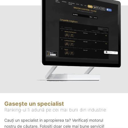
Gasește un specialist
Ranking-ul îi adună pe cei mai buni din industrie
Cauți un specialist in apropierea ta? Verificați motorul
nostru de căutare. Folosiți doar cele mai bune servicii!