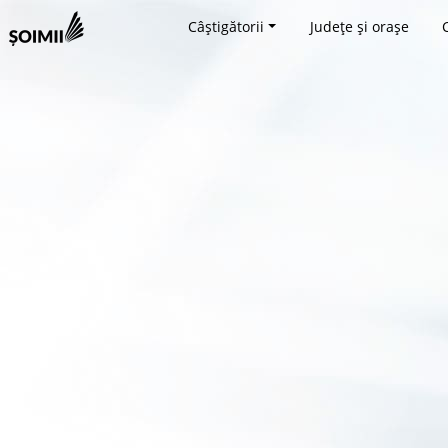
Câștigătorii
Județe și orașe