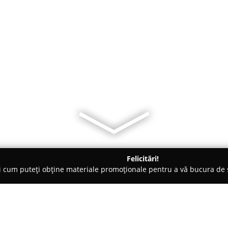
Felicitări!
ți cum puteți obține materiale promoționale pentru a vă bucura d
, Accesorii pentru Mobilă - Drobeta-Turnu Severin
Tamplarie 