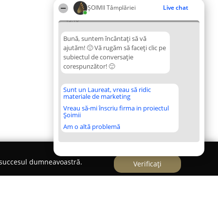
ȘOIMII Tâmplăriei
Live chat
13:10
Bună, suntem încântați să vă
ajutăm! 🙂 Vă rugăm să faceți clic pe
subiectul de conversație
corespunzător! 🙂
Sunt un Laureat, vreau să ridic
materiale de marketing
Vreau să-mi înscriu firma in proiectul
Șoimii
Am o altă problemă
e succesul dumneavoastră.
Verificați
Lemn Stratificat-GTG