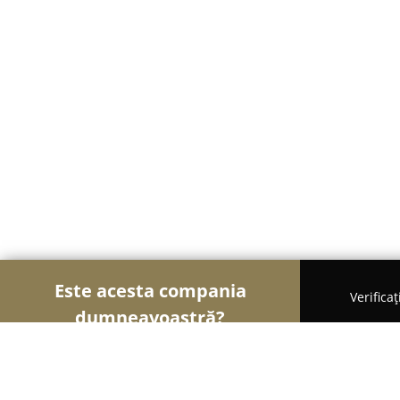
Este acesta compania
Verifica
dumneavoastră?
Șoimii Tâmplăriei
Mobilă La Comandă, Tâmplărie