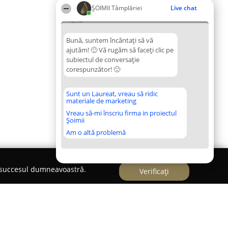
ȘOIMII Tâmplăriei
Live chat
18:14
Bună, suntem încântați să vă
ajutăm! 🙂 Vă rugăm să faceți clic pe
subiectul de conversație
corespunzător! 🙂
Sunt un Laureat, vreau să ridic
materiale de marketing
Vreau să-mi înscriu firma in proiectul
Șoimii
Am o altă problemă
e succesul dumneavoastră.
Verificați
anda