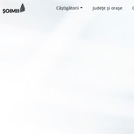
Câștigătorii
Județe și orașe