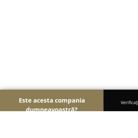
Este acesta compania
Verifica
dumneavoastră?
Șoimii Tâmplăriei
Mobilă La Comandă, Tâmplărie,