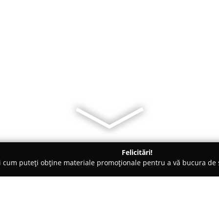
Felicitări!
ți cum puteți obține materiale promoționale pentru a vă bucura d
 Accesorii pentru Mobilă - Brăila
ComLemn - Mobila La Com