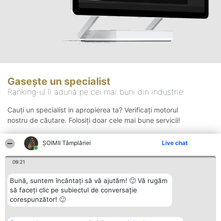
Gasește un specialist
Ranking-ul îi adună pe cei mai buni din industrie
Cauți un specialist in apropierea ta? Verificați motorul
nostru de căutare. Folosiți doar cele mai bune servicii!
ȘOIMII Tâmplăriei
Live chat
Căutare
09:21
Bună, suntem încântați să vă ajutăm! 🙂 Vă rugăm
să faceți clic pe subiectul de conversație
corespunzător! 🙂