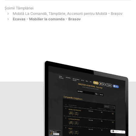
Șoimii Tâmplăriei
Mobilă La Comandă, Tâmplărie, Accesorii pentru Mobilă - Braşov
Ecavas - Mobilier la comanda - Brasov