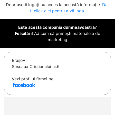
Doar userii logați au acces la această informație.
Da-
ți click aici pentru a vă loga.
Este acesta compania dumneavoastră
?
Felicitări!
Aă cum să primești materialele de
marketing
Braşov
Soseaua Cristianului nr.6
Vezi profilul firmei pe