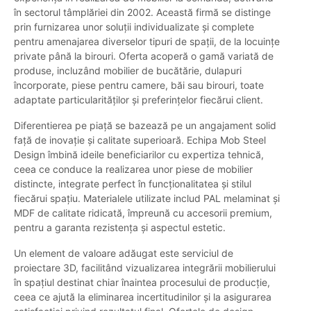
în sectorul tâmplăriei din 2002. Această firmă se distinge
prin furnizarea unor soluții individualizate și complete
pentru amenajarea diverselor tipuri de spații, de la locuințe
private până la birouri. Oferta acoperă o gamă variată de
produse, incluzând mobilier de bucătărie, dulapuri
încorporate, piese pentru camere, băi sau birouri, toate
adaptate particularităților și preferințelor fiecărui client.
Diferentierea pe piață se bazează pe un angajament solid
față de inovație și calitate superioară. Echipa Mob Steel
Design îmbină ideile beneficiarilor cu expertiza tehnică,
ceea ce conduce la realizarea unor piese de mobilier
distincte, integrate perfect în funcționalitatea și stilul
fiecărui spațiu. Materialele utilizate includ PAL melaminat și
MDF de calitate ridicată, împreună cu accesorii premium,
pentru a garanta rezistența și aspectul estetic.
Un element de valoare adăugat este serviciul de
proiectare 3D, facilitând vizualizarea integrării mobilierului
în spațiul destinat chiar înaintea procesului de producție,
ceea ce ajută la eliminarea incertitudinilor și la asigurarea