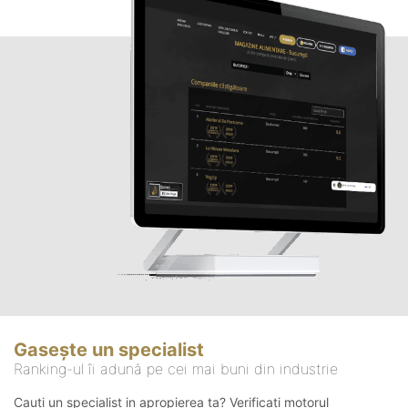
Gasește un specialist
Ranking-ul îi adună pe cei mai buni din industrie
Cauți un specialist in apropierea ta? Verificați motorul