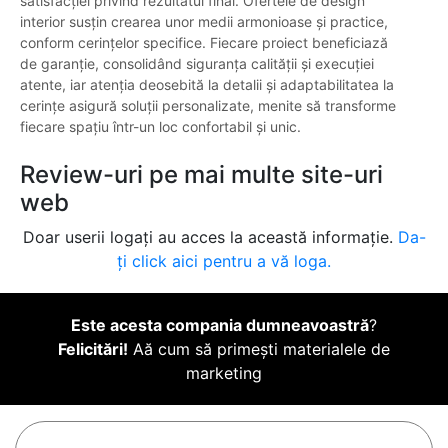
satisfacției privind rezultatul final. Ofertele de design
interior susțin crearea unor medii armonioase și practice,
conform cerințelor specifice. Fiecare proiect beneficiază
de garanție, consolidând siguranța calității și execuției
atente, iar atenția deosebită la detalii și adaptabilitatea la
cerințe asigură soluții personalizate, menite să transforme
fiecare spațiu într-un loc confortabil și unic.
Review-uri pe mai multe site-uri
web
Doar userii logați au acces la această informație.
Da-
ți click aici pentru a vă loga.
Este acesta compania dumneavoastră
?
Felicitări!
Aă cum să primești materialele de
marketing