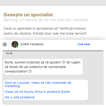
Gasește un specialist
Ranking-ul îi adună pe cei mai buni din industrie
Cauți un specialist in apropierea ta? Verificați motorul
nostru de căutare. Folosiți doar cele mai bune servicii!
ȘOIMII Tâmplăriei
Live chat
Căutare
02:38
Bună, suntem încântați să vă ajutăm! 🙂 Vă rugăm
să faceți clic pe subiectul de conversație
corespunzător! 🙂
Sunt un Laureat, vreau să ridic materiale de
Organizator Ranking
Plebiscyt
Contact
marketing
BRIGHT SOLUTIONS BR SRL
Câștigătorii
Contact
Aleea Timisul De Sus 2 Bl. A30
Lista Tuturor
Vreau să-mi înscriu firma in proiectul Șoimii
Sc. A Et. 4 Ap. 13 Cod 061952
Laureaților
Am o altă problemă
București
Reguli
CUI 36737675
Statut
tel: +40 770 990 492
Politica de