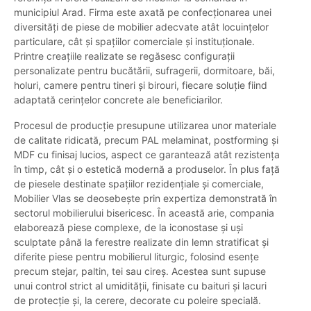
municipiul Arad. Firma este axată pe confecționarea unei
diversități de piese de mobilier adecvate atât locuințelor
particulare, cât și spațiilor comerciale și instituționale.
Printre creațiile realizate se regăsesc configurații
personalizate pentru bucătării, sufragerii, dormitoare, băi,
holuri, camere pentru tineri și birouri, fiecare soluție fiind
adaptată cerințelor concrete ale beneficiarilor.
Procesul de producție presupune utilizarea unor materiale
de calitate ridicată, precum PAL melaminat, postforming și
MDF cu finisaj lucios, aspect ce garantează atât rezistența
în timp, cât și o estetică modernă a produselor. În plus față
de piesele destinate spațiilor rezidențiale și comerciale,
Mobilier Vlas se deosebește prin expertiza demonstrată în
sectorul mobilierului bisericesc. În această arie, compania
elaborează piese complexe, de la iconostase și uși
sculptate până la ferestre realizate din lemn stratificat și
diferite piese pentru mobilierul liturgic, folosind esențe
precum stejar, paltin, tei sau cireș. Acestea sunt supuse
unui control strict al umidității, finisate cu baituri și lacuri
de protecție și, la cerere, decorate cu poleire specială.