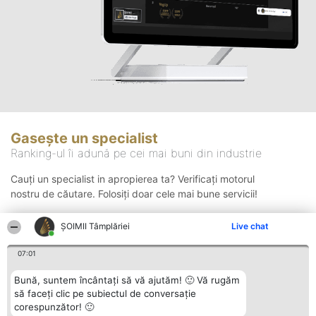
Gasește un specialist
Ranking-ul îi adună pe cei mai buni din industrie
Cauți un specialist in apropierea ta? Verificați motorul
nostru de căutare. Folosiți doar cele mai bune servicii!
ȘOIMII Tâmplăriei
Live chat
Căutare
07:01
Bună, suntem încântați să vă ajutăm! 🙂 Vă rugăm
să faceți clic pe subiectul de conversație
corespunzător! 🙂