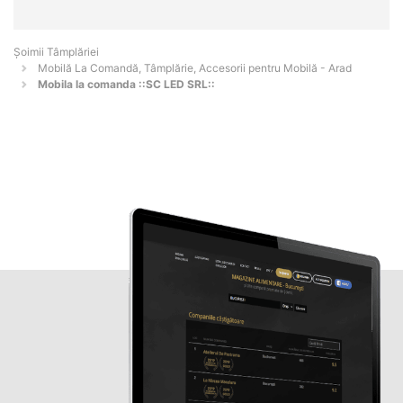
Șoimii Tâmplăriei
Mobilă La Comandă, Tâmplărie, Accesorii pentru Mobilă - Arad
Mobila la comanda ::SC LED SRL::