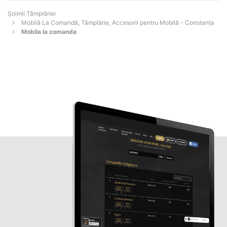
Șoimii Tâmplăriei
Mobilă La Comandă, Tâmplărie, Accesorii pentru Mobilă - Constanţa
Mobila la comanda