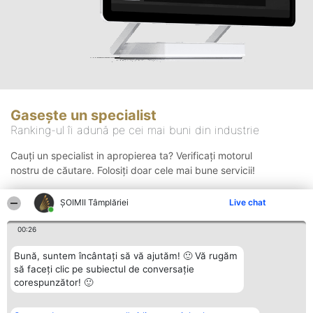
Gasește un specialist
Ranking-ul îi adună pe cei mai buni din industrie
Cauți un specialist in apropierea ta? Verificați motorul
nostru de căutare. Folosiți doar cele mai bune servicii!
ȘOIMII Tâmplăriei
Live chat
Căutare
00:26
Bună, suntem încântați să vă ajutăm! 🙂 Vă rugăm
să faceți clic pe subiectul de conversație
corespunzător! 🙂