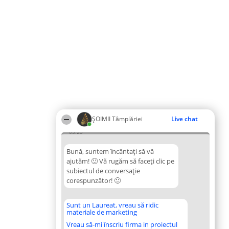
ȘOIMII Tâmplăriei
Live chat
05:25
Bună, suntem încântați să vă
ajutăm! 🙂 Vă rugăm să faceți clic pe
subiectul de conversație
corespunzător! 🙂
Sunt un Laureat, vreau să ridic
materiale de marketing
Vreau să-mi înscriu firma in proiectul