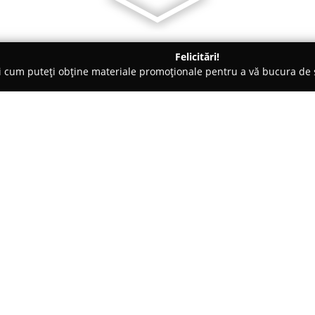
Felicitări!
ți cum puteți obține materiale promoționale pentru a vă bucura d
, Accesorii pentru Mobilă - Cluj-Napoca
LifeMob - Mobila la 
Despre companie:
Având o prezență activă pe pia
specializată în producerea de
combinarea funcționalității cu 
Echipa companiei, alcătuită din
Arată mai multe >>
experiență în domeniu, răspunde
realizarea de piese personalizat