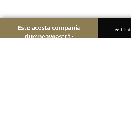
Este acesta compania
Verifica
dumneavoastră?
Șoimii Tâmplăriei
Mobilă La Comandă, Tâmplărie
LifeMob - Mobila la Comanda Cluj
9.4
(74)