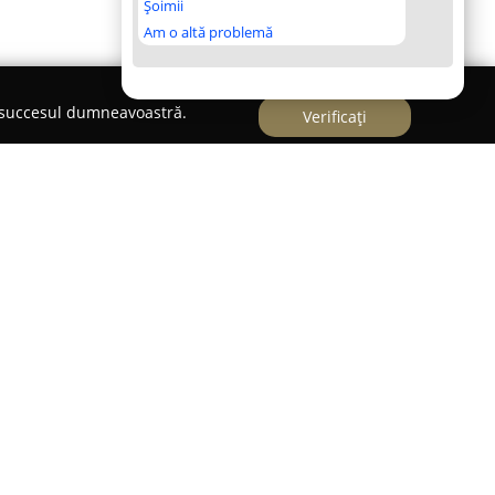
Șoimii
Am o altă problemă
e succesul dumneavoastră.
Verificați
Comanda Cluj
ța din Cluj-Napoca de șapte ani,
LifeMob
este
 mobilier la comandă, concentrându-se pe
estetica pentru a transforma spațiile rezidențiale.
 profesioniști ce dețin peste cincisprezece ani de
 nevoilor specifice ale fiecărui client prin
e, aliniate cu cerințele și viziunea acestora.