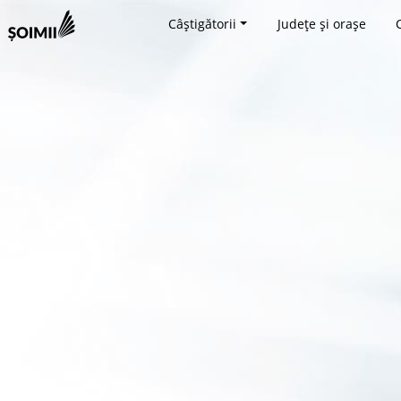
Câștigătorii
Județe și orașe