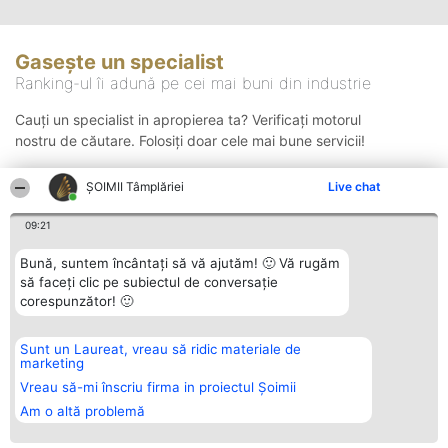
Gasește un specialist
Ranking-ul îi adună pe cei mai buni din industrie
Cauți un specialist in apropierea ta? Verificați motorul
nostru de căutare. Folosiți doar cele mai bune servicii!
ȘOIMII Tâmplăriei
Live chat
Căutare
09:21
Bună, suntem încântați să vă ajutăm! 🙂 Vă rugăm
să faceți clic pe subiectul de conversație
corespunzător! 🙂
Sunt un Laureat, vreau să ridic materiale de
Organizator Ranking
Plebiscyt
Contact
marketing
BRIGHT SOLUTIONS BR SRL
Câștigătorii
Contact
Aleea Timisul De Sus 2 Bl. A30
Lista Tuturor
Vreau să-mi înscriu firma in proiectul Șoimii
Sc. A Et. 4 Ap. 13 Cod 061952
Laureaților
Am o altă problemă
București
Reguli
CUI 36737675
Statut
tel: +40 770 990 492
Politica de