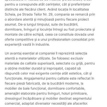
pentru a corespunde atât cerințelor, cât și preferințelor
distincte ale fiecărui client. Având locația în localitatea
Scheia, pe Strada Teilor Nr. 29, compania se remarcă prin
o abordare atentă și minuțioasă pentru fiecare proiect
asumat. De-a lungul timpului, sute de bucătării,
dormitoare, livinguri și locuințe întregi au fost proiectate și
montate de către echipă, ceea ce constituie dovada unei
oferte competitive și a unui profesionalism consolidat prin
experiență vastă în industrie.
Un avantaj esențial al companiei îl reprezintă selecția
atentă a materialelor utilizate. Se folosesc exclusiv
materiale de calitate superioară, selectate cu grijă, pentru
a obține mobilier durabil și ireproșabil, capabil să
răspundă celor mai exigente cerințe atât estetice, cât și
funcționale. Angajamentul pentru calitate este reflectat în
fiecare piesă fabricată, de la bucătării moderne, la
mobilier de baie funcțional, dormitoare confortabile,
amenajări elaborate pentru livinguri, holuri primitoare,
dressinguri încăpătoare și mobilier destinat segmentului
comercial, adaptat diverselor necesități ale afacerilor.