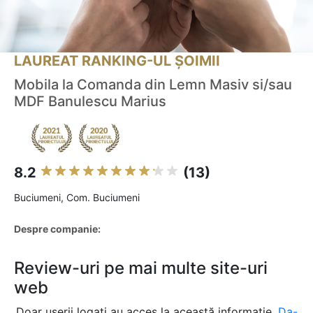
LAUREAT RANKING-UL ȘOIMII
Mobila la Comanda din Lemn Masiv si/sau
MDF Banulescu Marius
8.2
(13)
Buciumeni, Com. Buciumeni
Despre companie:
Review-uri pe mai multe site-uri
web
Doar userii logați au acces la această informație.
Da-