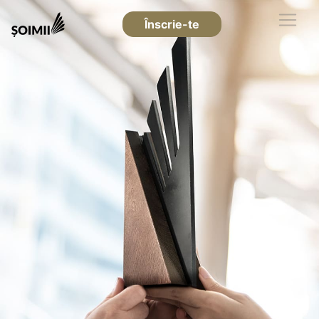
Înscrie-te