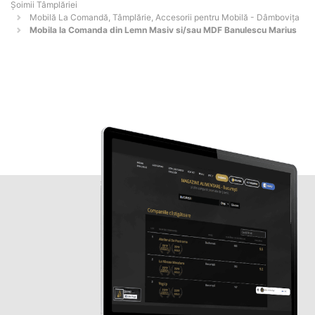
Șoimii Tâmplăriei
Mobilă La Comandă, Tâmplărie, Accesorii pentru Mobilă - Dâmboviţa
Mobila la Comanda din Lemn Masiv si/sau MDF Banulescu Marius