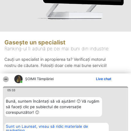
Gasește un specialist
Ranking-ul îi adună pe cei mai buni din industrie
Cauți un specialist in apropierea ta? Verificați motorul
nostru de căutare. Folosiți doar cele mai bune servicii!
ȘOIMII Tâmplăriei
Live chat
Căutare
05:33
Bună, suntem încântați să vă ajutăm! 🙂 Vă rugăm
să faceți clic pe subiectul de conversație
corespunzător! 🙂
Sunt un Laureat, vreau să ridic materiale de
Organizator Ranking
Plebiscyt
Contact
marketing