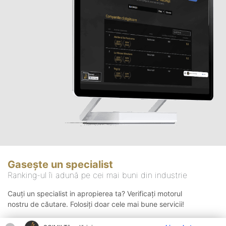
Gasește un specialist
Ranking-ul îi adună pe cei mai buni din industrie
Cauți un specialist in apropierea ta? Verificați motorul
nostru de căutare. Folosiți doar cele mai bune servicii!