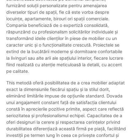
furnizând soluții personalizate pentru amenajarea
diverselor tipuri de spații, fie că este vorba despre
locuințe, apartamente, birouri ori spații comerciale.
Compania beneficiază de o expertiză consolidată,
răspunzând cu profesionalism solicitărilor individuale și
transformând ideile clienților în piese de mobilier cu un
caracter unic și o funcționalitate crescută. Proiectele se
extind de la bucătării moderne și dormitoare confortabile
la livinguri sau alte arii ale spațiului interior, fiecare lucrare
fiind realizată cu atenție meticuloasă la detalii, cu accent
pe calitate.
This metodă oferă posibilitatea de a crea mobilier adaptat
exact la dimensiunile fiecărui spațiu și la stilul dorit,
eliminând limitările impuse de opțiunile standard. Dovada
unui angajament constant față de satisfacția clientului
constă în aprecierile pozitive primite, aspect care reflectă
seriozitatea și profesionalismul echipei. Capacitatea de a
oferi designuri la cerere și respectarea cerințelor privind
durabilitatea diferențiază această firmă pe piață, facilitând
investiții pe termen lung în ceea ce privește confortul și