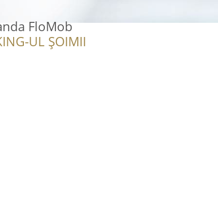
anda FloMob
ING-UL ȘOIMII