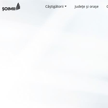
Câștigătorii
Județe și orașe