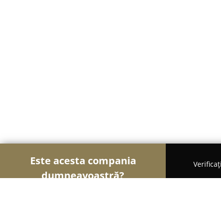
Este acesta compania
Verifica
dumneavoastră?
Șoimii Tâmplăriei
Mobilă La Comandă, Tâmplărie