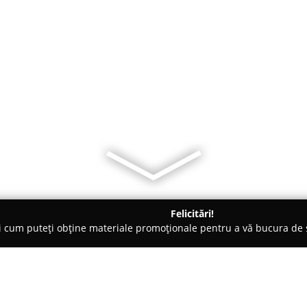
Felicitări!
ți cum puteți obține materiale promoționale pentru a vă bucura d
, Accesorii pentru Mobilă - Craiova
Mobila la comanda FloMo