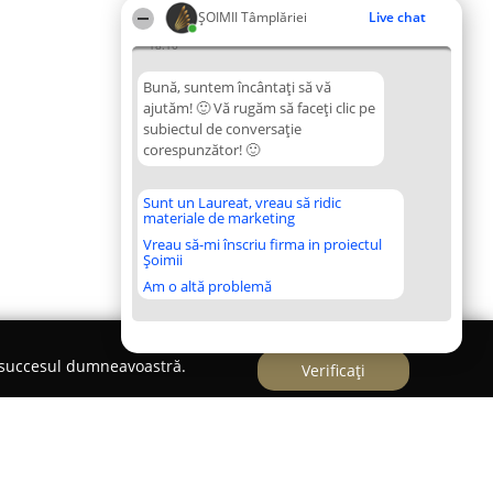
ȘOIMII Tâmplăriei
Live chat
18:10
Bună, suntem încântați să vă
ajutăm! 🙂 Vă rugăm să faceți clic pe
subiectul de conversație
corespunzător! 🙂
Sunt un Laureat, vreau să ridic
materiale de marketing
Vreau să-mi înscriu firma in proiectul
Șoimii
Am o altă problemă
e succesul dumneavoastră.
Verificați
b