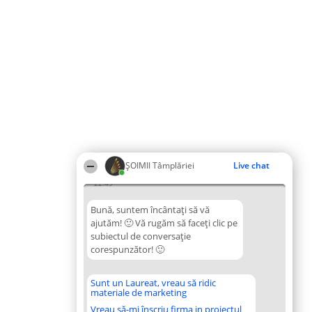
ȘOIMII Tâmplăriei
Live chat
22:49
Bună, suntem încântați să vă
ajutăm! 🙂 Vă rugăm să faceți clic pe
subiectul de conversație
corespunzător! 🙂
Sunt un Laureat, vreau să ridic
materiale de marketing
Vreau să-mi înscriu firma in proiectul