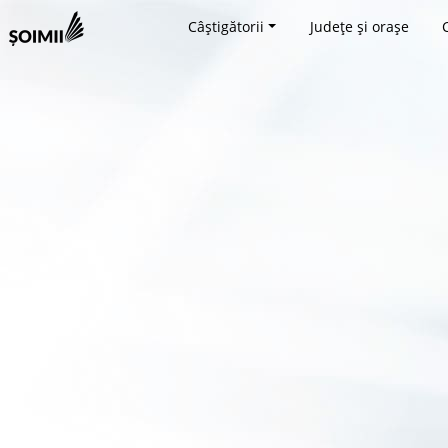
Câștigătorii
Județe și orașe