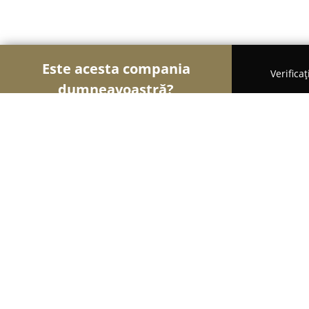
Este acesta compania
Verifica
dumneavoastră?
Șoimii Tâmplăriei
Mobilă La Comandă, Tâmplărie,
Limir Mobiland-Mobilier la comand
8.8
(11)