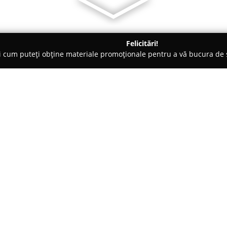
Felicitări!
ți cum puteți obține materiale promoționale pentru a vă bucura d
 Accesorii pentru Mobilă - Galaţi
Limir Mobiland-Mobilier la
a
Despre companie:
Limir Mobiland
reprezintă o co
comandă, având sediul în Galaț
PAL și MDF. Cu o experiență co
remarcă prin atenția acordată d
Arată mai multe >>
standardele de calitate, oferin
diverse. Activitatea companiei
și dormitoare confortabile, până