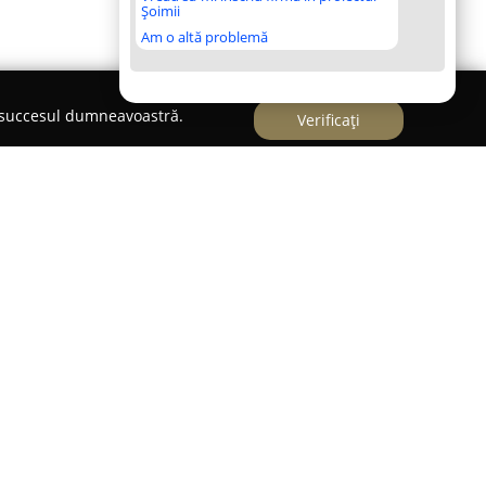
Șoimii
Am o altă problemă
e succesul dumneavoastră.
Verificați
 comanda
mpanie specializată în fabricarea de mobilier la
i și concentrându-se pe realizarea de piese din
nsiderabilă în domeniul mobilierului, firma se
etaliilor și prin angajamentul față de
d soluții integrate pentru amenajarea spațiilor
 acoperă o gamă variată, de la bucătării moderne
 la livinguri elegante, mobilier dedicat