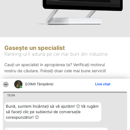
Gasește un specialist
Ranking-ul îi adună pe cei mai buni din industrie
Cauți un specialist in apropierea ta? Verificați motorul
nostru de căutare. Folosiți doar cele mai bune servicii!
ȘOIMII Tâmplăriei
Live chat
Căutare
15:04
Bună, suntem încântați să vă ajutăm! 🙂 Vă rugăm
să faceți clic pe subiectul de conversație
corespunzător! 🙂