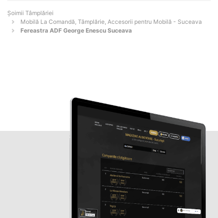
Șoimii Tâmplăriei
Mobilă La Comandă, Tâmplărie, Accesorii pentru Mobilă - Suceava
Fereastra ADF George Enescu Suceava