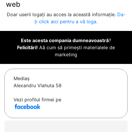
web
Doar userii logați au acces la această informație.
Da-
ți click aici pentru a vă loga.
Este acesta compania dumneavoastră
?
Felicitări!
Aă cum să primești materialele de
marketing
Mediaş
Alexandru Vlahuta 58
Vezi profilul firmei pe