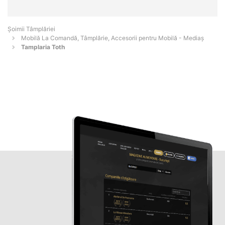
Șoimii Tâmplăriei
Mobilă La Comandă, Tâmplărie, Accesorii pentru Mobilă - Mediaş
Tamplaria Toth