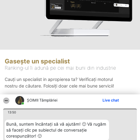
Gasește un specialist
Ranking-ul îi adună pe cei mai buni din industrie
Cauți un specialist in apropierea ta? Verificați motorul
nostru de căutare. Folosiți doar cele mai bune servicii!
ȘOIMII Tâmplăriei
Live chat
Căutare
13:50
Bună, suntem încântați să vă ajutăm! 🙂 Vă rugăm
să faceți clic pe subiectul de conversație
corespunzător! 🙂