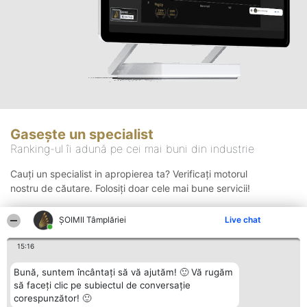
Gasește un specialist
Ranking-ul îi adună pe cei mai buni din industrie
Cauți un specialist in apropierea ta? Verificați motorul
nostru de căutare. Folosiți doar cele mai bune servicii!
ȘOIMII Tâmplăriei
Live chat
Căutare
15:16
Bună, suntem încântați să vă ajutăm! 🙂 Vă rugăm
să faceți clic pe subiectul de conversație
corespunzător! 🙂