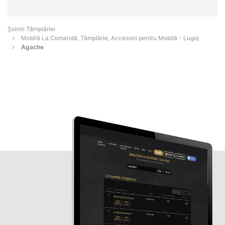
Șoimii Tâmplăriei
Mobilă La Comandă, Tâmplărie, Accesorii pentru Mobilă - Lugoj
Agache