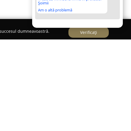
Șoimii
Am o altă problemă
e succesul dumneavoastră.
Verificați
r
emarcă drept un punct de referință în sectorul
ccent deosebit pe ușile de interior care
ză și devin piese esențiale de design și utilitate
riată propusă de companie cuprinde o selecție
tate pentru a satisface cele mai diverse preferințe
liul include modele din MDF melaminat, variante
icat, precum și opțiuni lăcuite într-o gamă