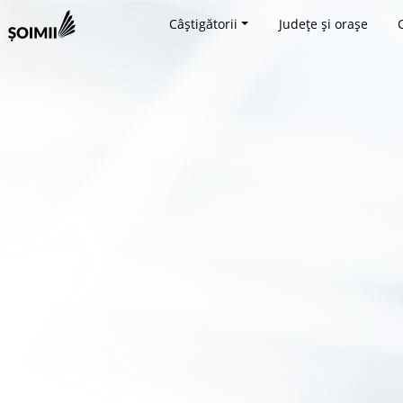
Câștigătorii
Județe și orașe