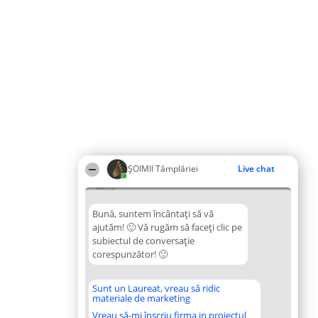
ȘOIMII Tâmplăriei
Live chat
08:13
Bună, suntem încântați să vă
ajutăm! 🙂 Vă rugăm să faceți clic pe
subiectul de conversație
corespunzător! 🙂
Sunt un Laureat, vreau să ridic
materiale de marketing
Vreau să-mi înscriu firma in proiectul