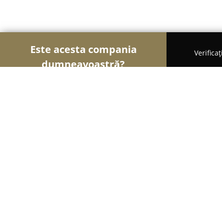
Este acesta compania
Verifica
dumneavoastră?
Șoimii Tâmplăriei
Mobilă La Comandă, Tâmplărie
AnDoors - Usi de interior
8
(11)