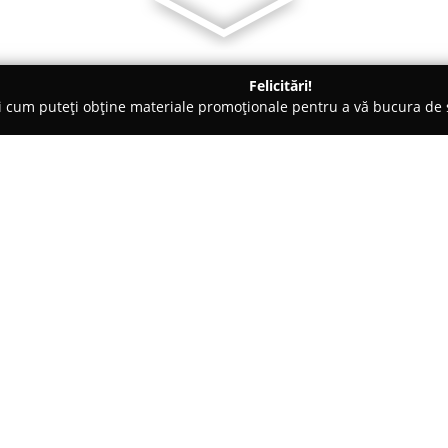
Felicitări!
ți cum puteți obține materiale promoționale pentru a vă bucura d
, Accesorii pentru Mobilă - Bucureşti
AnDoors - Usi de interio
Despre companie:
AnDoors
- Uși de interior se r
tâmplăriei din România, cu un a
depășesc funcționalitatea de ba
în orice tip de decor. Gama va
Arată mai multe >>
largă de uși de interior, proiec
și nevoi arhitecturale. Portofo
furniruite, uși din lemn stratif