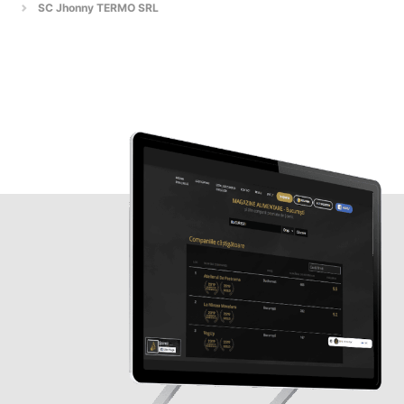
SC Jhonny TERMO SRL