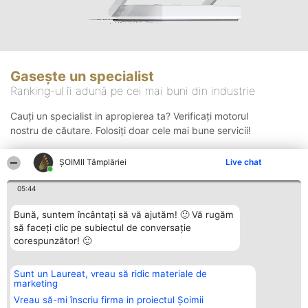
Gasește un specialist
Ranking-ul îi adună pe cei mai buni din industrie
Cauți un specialist in apropierea ta? Verificați motorul
nostru de căutare. Folosiți doar cele mai bune servicii!
ȘOIMII Tâmplăriei
Live chat
Căutare
05:44
Bună, suntem încântați să vă ajutăm! 🙂 Vă rugăm
să faceți clic pe subiectul de conversație
corespunzător! 🙂
Sunt un Laureat, vreau să ridic materiale de
Organizator Ranking
Plebiscyt
Contact
marketing
BRIGHT SOLUTIONS BR SRL
Câștigătorii
Contact
Aleea Timisul De Sus 2 Bl. A30
Lista Tuturor
Vreau să-mi înscriu firma in proiectul Șoimii
Sc. A Et. 4 Ap. 13 Cod 061952
Laureaților