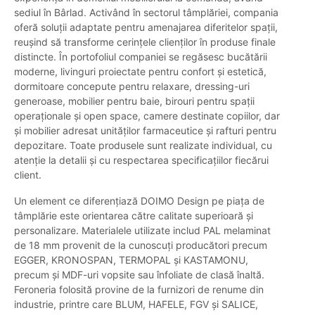
sediul în Bârlad. Activând în sectorul tâmplăriei, compania
oferă soluții adaptate pentru amenajarea diferitelor spații,
reușind să transforme cerințele clienților în produse finale
distincte. În portofoliul companiei se regăsesc bucătării
moderne, livinguri proiectate pentru confort și estetică,
dormitoare concepute pentru relaxare, dressing-uri
generoase, mobilier pentru baie, birouri pentru spații
operaționale și open space, camere destinate copiilor, dar
și mobilier adresat unităților farmaceutice și rafturi pentru
depozitare. Toate produsele sunt realizate individual, cu
atenție la detalii și cu respectarea specificațiilor fiecărui
client.
Un element ce diferențiază DOIMO Design pe piața de
tâmplărie este orientarea către calitate superioară și
personalizare. Materialele utilizate includ PAL melaminat
de 18 mm provenit de la cunoscuți producători precum
EGGER, KRONOSPAN, TERMOPAL și KASTAMONU,
precum și MDF-uri vopsite sau înfoliate de clasă înaltă.
Feroneria folosită provine de la furnizori de renume din
industrie, printre care BLUM, HAFELE, FGV și SALICE,