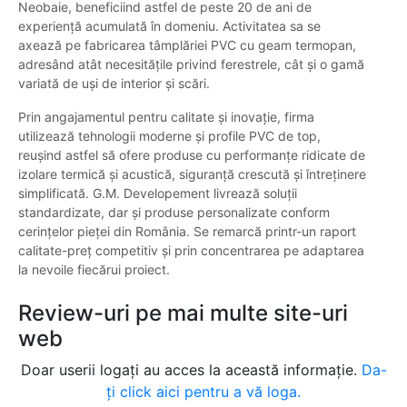
Neobaie, beneficiind astfel de peste 20 de ani de
experiență acumulată în domeniu. Activitatea sa se
axează pe fabricarea tâmplăriei PVC cu geam termopan,
adresând atât necesitățile privind ferestrele, cât și o gamă
variată de uși de interior și scări.
Prin angajamentul pentru calitate și inovație, firma
utilizează tehnologii moderne și profile PVC de top,
reușind astfel să ofere produse cu performanțe ridicate de
izolare termică și acustică, siguranță crescută și întreținere
simplificată. G.M. Developement livrează soluții
standardizate, dar și produse personalizate conform
cerințelor pieței din România. Se remarcă printr-un raport
calitate-preț competitiv și prin concentrarea pe adaptarea
la nevoile fiecărui proiect.
Review-uri pe mai multe site-uri
web
Doar userii logați au acces la această informație.
Da-
ți click aici pentru a vă loga.