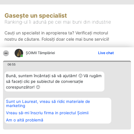
Gasește un specialist
Ranking-ul îi adună pe cei mai buni din industrie
Cauți un specialist in apropierea ta? Verificați motorul
nostru de căutare. Folosiți doar cele mai bune servicii!
ȘOIMII Tâmplăriei
Live chat
Căutare
06:55
Bună, suntem încântați să vă ajutăm! 🙂 Vă rugăm
să faceți clic pe subiectul de conversație
corespunzător! 🙂
Sunt un Laureat, vreau să ridic materiale de
Organizator Ranking
Plebiscyt
Contact
marketing
BRIGHT SOLUTIONS BR SRL
Câștigătorii
Contact
Aleea Timisul De Sus 2 Bl. A30
Lista Tuturor
Vreau să-mi înscriu firma in proiectul Șoimii
Sc. A Et. 4 Ap. 13 Cod 061952
Laureaților
Am o altă problemă
București
Reguli
CUI 36737675
Statut
tel: +40 770 990 492
Politica de
confidențialitate