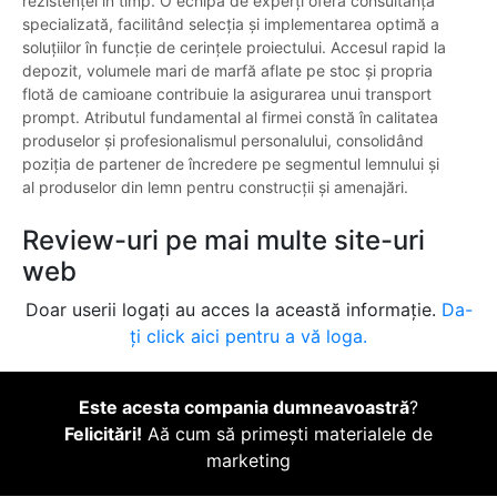
rezistenței în timp. O echipă de experți oferă consultanță
specializată, facilitând selecția și implementarea optimă a
soluțiilor în funcție de cerințele proiectului. Accesul rapid la
depozit, volumele mari de marfă aflate pe stoc și propria
flotă de camioane contribuie la asigurarea unui transport
prompt. Atributul fundamental al firmei constă în calitatea
produselor și profesionalismul personalului, consolidând
poziția de partener de încredere pe segmentul lemnului și
al produselor din lemn pentru construcții și amenajări.
Review-uri pe mai multe site-uri
web
Doar userii logați au acces la această informație.
Da-
ți click aici pentru a vă loga.
Este acesta compania dumneavoastră
?
Felicitări!
Aă cum să primești materialele de
marketing