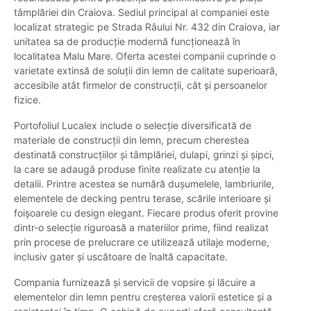
tâmplăriei din Craiova. Sediul principal al companiei este
localizat strategic pe Strada Râului Nr. 432 din Craiova, iar
unitatea sa de producție modernă funcționează în
localitatea Malu Mare. Oferta acestei companii cuprinde o
varietate extinsă de soluții din lemn de calitate superioară,
accesibile atât firmelor de construcții, cât și persoanelor
fizice.
Portofoliul Lucalex include o selecție diversificată de
materiale de construcții din lemn, precum cherestea
destinată construcțiilor și tâmplăriei, dulapi, grinzi și șipci,
la care se adaugă produse finite realizate cu atenție la
detalii. Printre acestea se numără dușumelele, lambriurile,
elementele de decking pentru terase, scările interioare și
foișoarele cu design elegant. Fiecare produs oferit provine
dintr-o selecție riguroasă a materiilor prime, fiind realizat
prin procese de prelucrare ce utilizează utilaje moderne,
inclusiv gater și uscătoare de înaltă capacitate.
Compania furnizează și servicii de vopsire și lăcuire a
elementelor din lemn pentru creșterea valorii estetice și a