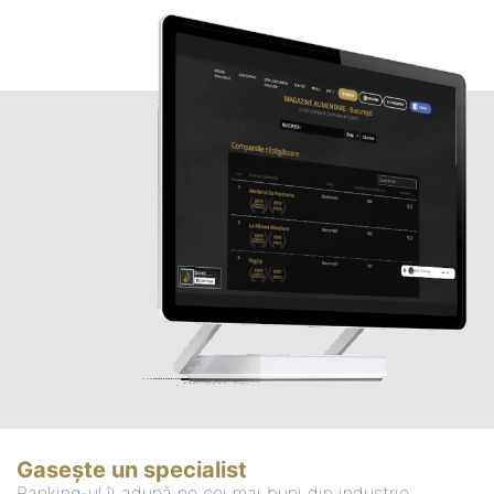
Gasește un specialist
Ranking-ul îi adună pe cei mai buni din industrie