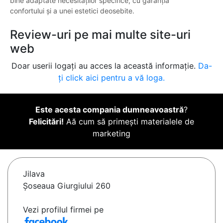
bine adaptate necesităților specifice, cu garanția
confortului și a unei estetici deosebite.
Review-uri pe mai multe site-uri
web
Doar userii logați au acces la această informație.
Da-
ți click aici pentru a vă loga.
Este acesta compania dumneavoastră
?
Felicitări!
Aă cum să primești materialele de
marketing
Jilava
Șoseaua Giurgiului 260
Vezi profilul firmei pe