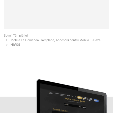
Șoimii Tâmplăriei
Mobilă La Comandă, Tâmplărie, Accesorii pentru Mobilă - Jilava
NIVOS