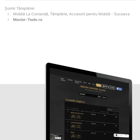
Șoimii Tâmplăriei
Mobilă La Comandă, Tâmplărie, Accesorii pentru Mobilă - Suceava
Mavior-Tools.ro