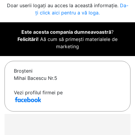
Doar userii logați au acces la această informație.
Da-
ți click aici pentru a vă loga.
Este acesta compania dumneavoastră
?
Felicitări!
Aă cum să primești materialele de
marketing
Broşteni
Mihai Bacescu Nr.5
Vezi profilul firmei pe