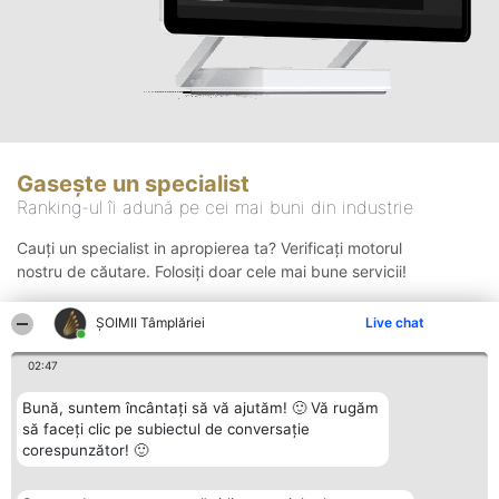
Gasește un specialist
Ranking-ul îi adună pe cei mai buni din industrie
Cauți un specialist in apropierea ta? Verificați motorul
nostru de căutare. Folosiți doar cele mai bune servicii!
ȘOIMII Tâmplăriei
Live chat
Căutare
02:47
Bună, suntem încântați să vă ajutăm! 🙂 Vă rugăm
să faceți clic pe subiectul de conversație
corespunzător! 🙂