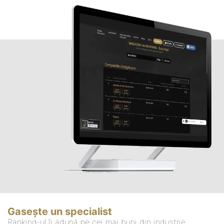
Gasește un specialist
Ranking-ul îi adună pe cei mai buni din industrie