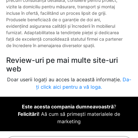
precum consultanță detaliată, consiliere pentru proiect,
vizite la domiciliu pentru măsurare, transport și montaj
incluse în ofertă, facilitând un proces lipsit de griji.
Produsele beneficiază de o garanție de doi ani,
evidențiind asigurarea calității și încrederii în mobilierul
furnizat. Adaptabilitatea la tendințele pieței și dedicarea
față de excelență consolidează statutul firmei ca partener
de încredere în amenajarea diverselor spații.
Review-uri pe mai multe site-uri
web
Doar userii logați au acces la această informație.
Da-
ți click aici pentru a vă loga.
Este acesta compania dumneavoastră
?
Felicitări!
Aă cum să primești materialele de
marketing