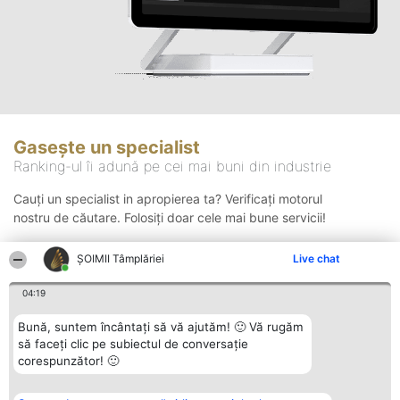
Gasește un specialist
Ranking-ul îi adună pe cei mai buni din industrie
Cauți un specialist in apropierea ta? Verificați motorul
nostru de căutare. Folosiți doar cele mai bune servicii!
ȘOIMII Tâmplăriei
Live chat
Căutare
04:19
Bună, suntem încântați să vă ajutăm! 🙂 Vă rugăm
să faceți clic pe subiectul de conversație
corespunzător! 🙂