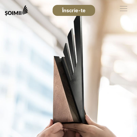
Înscrie-te