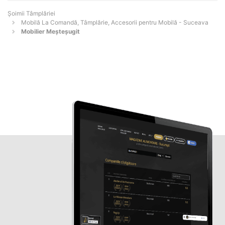
Șoimii Tâmplăriei
Mobilă La Comandă, Tâmplărie, Accesorii pentru Mobilă - Suceava
Mobilier Meșteșugit