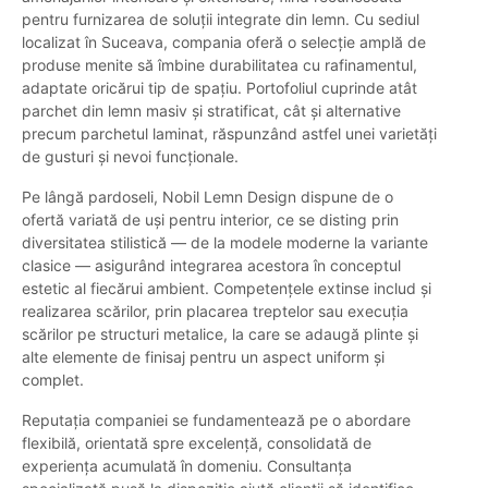
pentru furnizarea de soluții integrate din lemn. Cu sediul
localizat în Suceava, compania oferă o selecție amplă de
produse menite să îmbine durabilitatea cu rafinamentul,
adaptate oricărui tip de spațiu. Portofoliul cuprinde atât
parchet din lemn masiv și stratificat, cât și alternative
precum parchetul laminat, răspunzând astfel unei varietăți
de gusturi și nevoi funcționale.
Pe lângă pardoseli, Nobil Lemn Design dispune de o
ofertă variată de uși pentru interior, ce se disting prin
diversitatea stilistică — de la modele moderne la variante
clasice — asigurând integrarea acestora în conceptul
estetic al fiecărui ambient. Competențele extinse includ și
realizarea scărilor, prin placarea treptelor sau execuția
scărilor pe structuri metalice, la care se adaugă plinte și
alte elemente de finisaj pentru un aspect uniform și
complet.
Reputația companiei se fundamentează pe o abordare
flexibilă, orientată spre excelență, consolidată de
experiența acumulată în domeniu. Consultanța