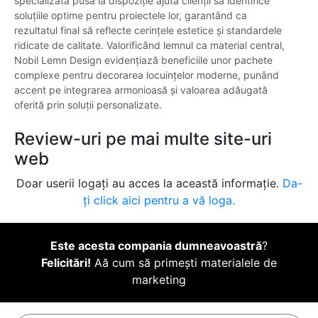
specializată pusă la dispoziție ajută clienții să identifice
soluțiile optime pentru proiectele lor, garantând ca
rezultatul final să reflecte cerințele estetice și standardele
ridicate de calitate. Valorificând lemnul ca material central,
Nobil Lemn Design evidențiază beneficiile unor pachete
complexe pentru decorarea locuințelor moderne, punând
accent pe integrarea armonioasă și valoarea adăugată
oferită prin soluții personalizate.
Review-uri pe mai multe site-uri
web
Doar userii logați au acces la această informație.
Da-
ți click aici pentru a vă loga.
Este acesta compania dumneavoastră
?
Felicitări!
Aă cum să primești materialele de
marketing