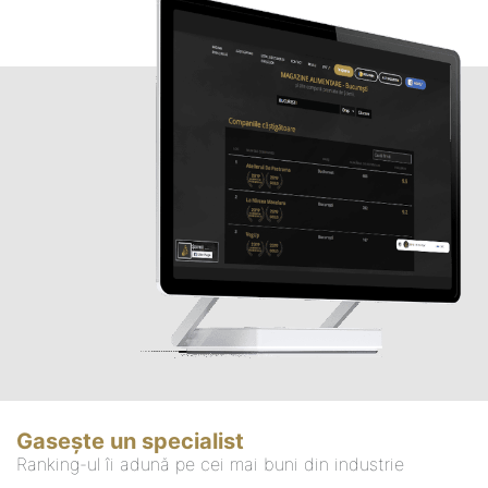
Gasește un specialist
Ranking-ul îi adună pe cei mai buni din industrie