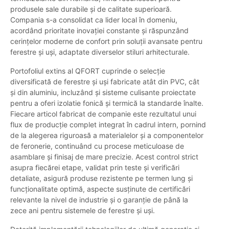
produsele sale durabile și de calitate superioară.
Compania s-a consolidat ca lider local în domeniu,
acordând prioritate inovației constante și răspunzând
cerințelor moderne de confort prin soluții avansate pentru
ferestre și uși, adaptate diverselor stiluri arhitecturale.
Portofoliul extins al QFORT cuprinde o selecție
diversificată de ferestre și uși fabricate atât din PVC, cât
și din aluminiu, incluzând și sisteme culisante proiectate
pentru a oferi izolatie fonică și termică la standarde înalte.
Fiecare articol fabricat de companie este rezultatul unui
flux de producție complet integrat în cadrul intern, pornind
de la alegerea riguroasă a materialelor și a componentelor
de feronerie, continuând cu procese meticuloase de
asamblare și finisaj de mare precizie. Acest control strict
asupra fiecărei etape, validat prin teste și verificări
detaliate, asigură produse rezistente pe termen lung și
funcționalitate optimă, aspecte susținute de certificări
relevante la nivel de industrie și o garanție de până la
zece ani pentru sistemele de ferestre și uși.