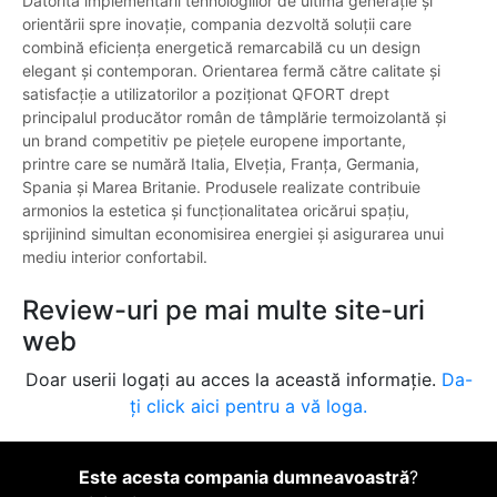
Datorită implementării tehnologiilor de ultimă generație și
orientării spre inovație, compania dezvoltă soluții care
combină eficiența energetică remarcabilă cu un design
elegant și contemporan. Orientarea fermă către calitate și
satisfacție a utilizatorilor a poziționat QFORT drept
principalul producător român de tâmplărie termoizolantă și
un brand competitiv pe piețele europene importante,
printre care se numără Italia, Elveția, Franța, Germania,
Spania și Marea Britanie. Produsele realizate contribuie
armonios la estetica și funcționalitatea oricărui spațiu,
sprijinind simultan economisirea energiei și asigurarea unui
mediu interior confortabil.
Review-uri pe mai multe site-uri
web
Doar userii logați au acces la această informație.
Da-
ți click aici pentru a vă loga.
Este acesta compania dumneavoastră
?