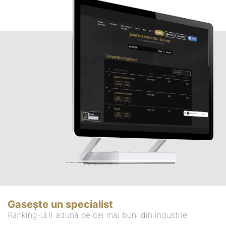
Gasește un specialist
Ranking-ul îi adună pe cei mai buni din industrie