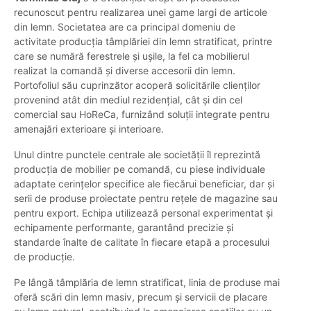
recunoscut pentru realizarea unei game largi de articole
din lemn. Societatea are ca principal domeniu de
activitate producția tâmplăriei din lemn stratificat, printre
care se numără ferestrele și ușile, la fel ca mobilierul
realizat la comandă și diverse accesorii din lemn.
Portofoliul său cuprinzător acoperă solicitările clienților
provenind atât din mediul rezidențial, cât și din cel
comercial sau HoReCa, furnizând soluții integrate pentru
amenajări exterioare și interioare.
Unul dintre punctele centrale ale societății îl reprezintă
producția de mobilier pe comandă, cu piese individuale
adaptate cerințelor specifice ale fiecărui beneficiar, dar și
serii de produse proiectate pentru rețele de magazine sau
pentru export. Echipa utilizează personal experimentat și
echipamente performante, garantând precizie și
standarde înalte de calitate în fiecare etapă a procesului
de producție.
Pe lângă tâmplăria de lemn stratificat, linia de produse mai
oferă scări din lemn masiv, precum și servicii de placare