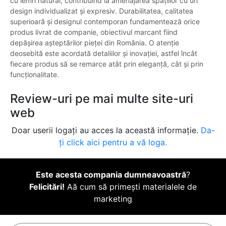
cu lemn natural, contribuind la amenajarea spațiilor cu un
design individualizat și expresiv. Durabilitatea, calitatea
superioară și designul contemporan fundamentează orice
produs livrat de companie, obiectivul marcant fiind
depășirea așteptărilor pieței din România. O atenție
deosebită este acordată detaliilor și inovației, astfel încât
fiecare produs să se remarce atât prin eleganță, cât și prin
funcționalitate.
Review-uri pe mai multe site-uri
web
Doar userii logați au acces la această informație.
Da-
ți click aici pentru a vă loga.
Este acesta compania dumneavoastră
?
Felicitări!
Aă cum să primești materialele de
marketing