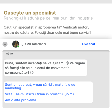
Gasește un specialist
Ranking-ul îi adună pe cei mai buni din industrie
Cauți un specialist in apropierea ta? Verificați motorul
nostru de căutare. Folosiți doar cele mai bune servicii!
ȘOIMII Tâmplăriei
Live chat
Căutare
09:19
Bună, suntem încântați să vă ajutăm! 🙂 Vă rugăm
să faceți clic pe subiectul de conversație
corespunzător! 🙂
Sunt un Laureat, vreau să ridic materiale de
Organizator Ranking
Plebiscyt
Contact
marketing
BRIGHT SOLUTIONS BR SRL
Câștigătorii
Contact
Aleea Timisul De Sus 2 Bl. A30
Lista Tuturor
Vreau să-mi înscriu firma in proiectul Șoimii
Sc. A Et. 4 Ap. 13 Cod 061952
Laureaților
Am o altă problemă
București
Reguli
CUI 36737675
Statut
tel: +40 770 990 492
Politica de
confidențialitate