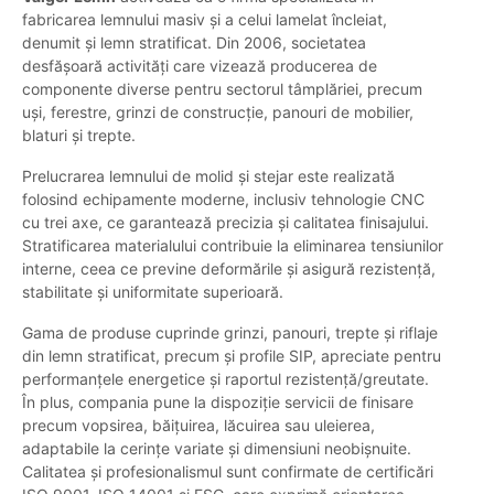
fabricarea lemnului masiv și a celui lamelat încleiat,
denumit și lemn stratificat. Din 2006, societatea
desfășoară activități care vizează producerea de
componente diverse pentru sectorul tâmplăriei, precum
uși, ferestre, grinzi de construcție, panouri de mobilier,
blaturi și trepte.
Prelucrarea lemnului de molid și stejar este realizată
folosind echipamente moderne, inclusiv tehnologie CNC
cu trei axe, ce garantează precizia și calitatea finisajului.
Stratificarea materialului contribuie la eliminarea tensiunilor
interne, ceea ce previne deformările și asigură rezistență,
stabilitate și uniformitate superioară.
Gama de produse cuprinde grinzi, panouri, trepte și riflaje
din lemn stratificat, precum și profile SIP, apreciate pentru
performanțele energetice și raportul rezistență/greutate.
În plus, compania pune la dispoziție servicii de finisare
precum vopsirea, băițuirea, lăcuirea sau uleierea,
adaptabile la cerințe variate și dimensiuni neobișnuite.
Calitatea și profesionalismul sunt confirmate de certificări