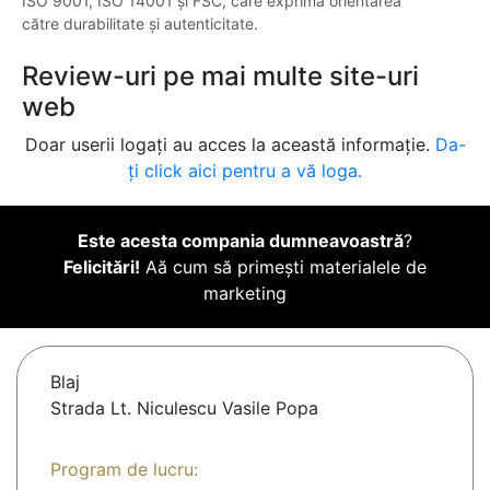
ISO 9001, ISO 14001 și FSC, care exprimă orientarea
către durabilitate și autenticitate.
Review-uri pe mai multe site-uri
web
Doar userii logați au acces la această informație.
Da-
ți click aici pentru a vă loga.
Este acesta compania dumneavoastră
?
Felicitări!
Aă cum să primești materialele de
marketing
Blaj
Strada Lt. Niculescu Vasile Popa
Program de lucru: