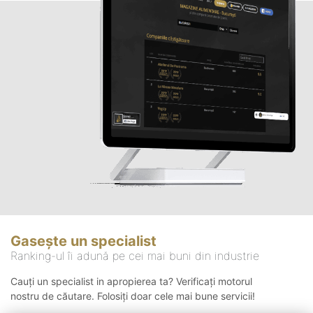
Gasește un specialist
Ranking-ul îi adună pe cei mai buni din industrie
Cauți un specialist in apropierea ta? Verificați motorul
nostru de căutare. Folosiți doar cele mai bune servicii!