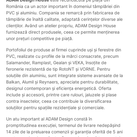
România ca un actor important în domeniul tâmplăriei din
PVC și aluminiu. Compania se remarcă prin fabricarea de
tâmplărie de înaltă calitate, adaptată cerințelor diverse ale
clienților. Având un atelier propriu, ADAM Design House
furnizează direct produsele, ceea ce permite menținerea
unor prețuri competitive pe piață.
Portofoliul de produse al firmei cuprinde uși și ferestre din
PVC, realizate cu profile de la mărci consacrate, precum
Salamander, Ramplast, Gealan și VEKA, însoțite de
feronerie rezistentă de tip RotoNT și VORNE. Pentru
soluțiile din aluminiu, sunt integrate sisteme avansate de la
Balkan, Alumil și Reynaers, apreciate pentru durabilitate,
designul contemporan și eficiența energetică. Oferta
include și accesorii, printre care rulouri, jaluzele și plase
contra insectelor, ceea ce contribuie la diversificarea
soluțiilor pentru spațiile rezidențiale și comerciale.
Un atu important al ADAM Design constă în
promptitudinea execuției, termenul de livrare nedepășind
14 zile de la preluarea comenzii și garanția oferită de 5 ani