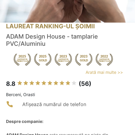
LAUREAT RANKING-UL ȘOIMII
ADAM Design House - tamplarie
PVC/Aluminiu
Arată mai multe >>
8.8
(56)
Berceni, Orasti
Afișează numărul de telefon
Despre companie:
ADAM Design House
este recunoscută pe piața din