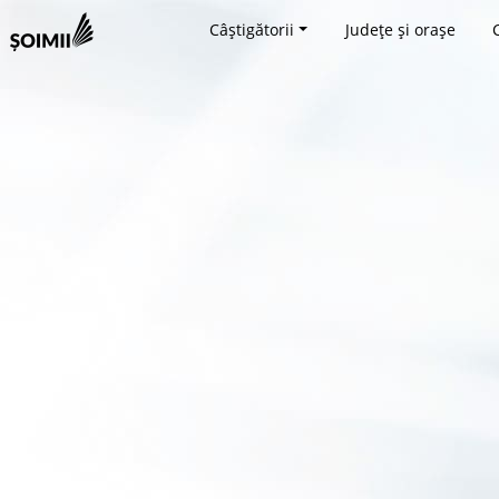
Câștigătorii
Județe și orașe