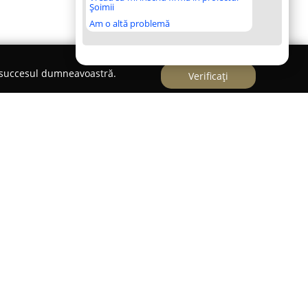
Șoimii
Am o altă problemă
e succesul dumneavoastră.
Verificați
o vastă experiență, acumulată în peste două
ată pe procesarea lemnului, desfășurată din
ada Ștefan cel Mare 291B. Compania își orientează
roducția de componente și elemente de mobilier, în
 fiind apreciate pentru durabilitatea și aspectul
orită la fiecare detaliu al procesului de prelucrare
tingerii unui nivel ridicat de calitate, Grup Lemn