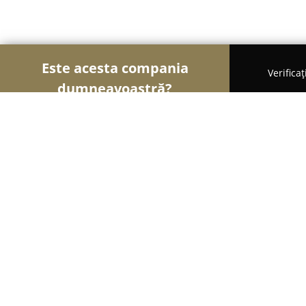
Este acesta compania
Verifica
dumneavoastră?
Șoimii Tâmplăriei
Mobilă La Comandă, Tâmplărie
Grup Lemn Roman
8.6
(62)