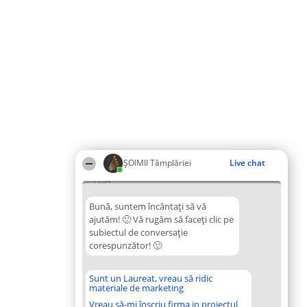
ȘOIMII Tâmplăriei
Live chat
11:34
Bună, suntem încântați să vă
ajutăm! 🙂 Vă rugăm să faceți clic pe
subiectul de conversație
corespunzător! 🙂
Sunt un Laureat, vreau să ridic
materiale de marketing
Vreau să-mi înscriu firma in proiectul