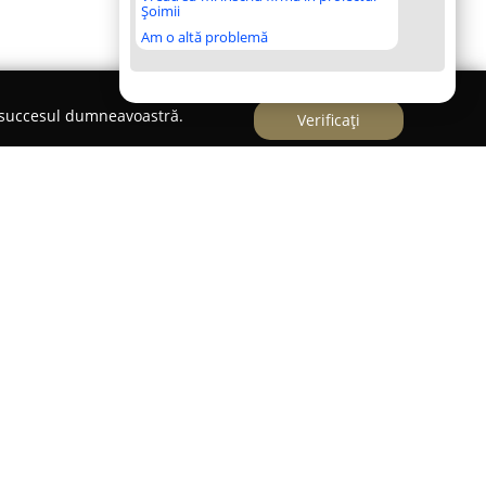
Șoimii
Am o altă problemă
e succesul dumneavoastră.
Verificați
dată în 2004 și activează în domeniul tâmplăriei
 Lugoj, pe Strada Timișorii, nr. 93. Având o
ță, firma propune soluții integrate și adaptate
t și pentru cele comerciale, cuprinzând o varietate
ctivitatea sa se concentrează pe tâmplăria din
cționale și de tip rulou, uși pentru spații
 moderne pentru umbrire, plase contra insectelor