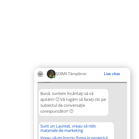
ȘOIMII Tâmplăriei
Live chat
15:44
Bună, suntem încântați să vă
ajutăm! 🙂 Vă rugăm să faceți clic pe
subiectul de conversație
corespunzător! 🙂
Sunt un Laureat, vreau să ridic
materiale de marketing
Vreau să-mi înscriu firma in proiectul