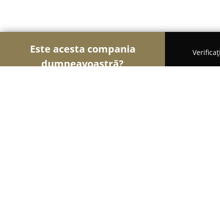
Este acesta compania
Verifica
dumneavoastră?
Șoimii Tâmplăriei
Mobilă La Comandă, Tâmplărie
West-Oliv
8.5
(6)