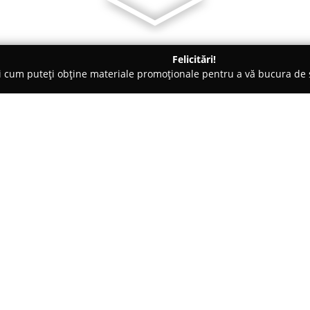
Felicitări!
ți cum puteți obține materiale promoționale pentru a vă bucura d
, Accesorii pentru Mobilă - Lugoj
West-Oliv
Despre companie:
Compania
West-Oliv
a fost fon
PVC și aluminiu, având sediul în
experiență considerabilă pe pia
atât pentru spații de locuit, câ
Arată mai multe >>
amplă de servicii și produse. A
PVC și aluminiu, uși de garaj se
industriale, precum și sisteme