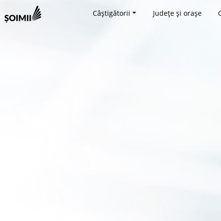
Câștigătorii
Județe și orașe