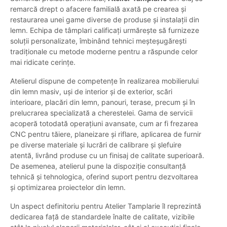
remarcă drept o afacere familială axată pe crearea și
restaurarea unei game diverse de produse și instalații din
lemn. Echipa de tâmplari calificați urmărește să furnizeze
soluții personalizate, îmbinând tehnici meșteșugărești
tradiționale cu metode moderne pentru a răspunde celor
mai ridicate cerințe.
Atelierul dispune de competențe în realizarea mobilierului
din lemn masiv, uși de interior și de exterior, scări
interioare, placări din lemn, panouri, terase, precum și în
prelucrarea specializată a cherestelei. Gama de servicii
acoperă totodată operațiuni avansate, cum ar fi frezarea
CNC pentru tăiere, planeizare și riflare, aplicarea de furnir
pe diverse materiale și lucrări de calibrare și șlefuire
atentă, livrând produse cu un finisaj de calitate superioară.
De asemenea, atelierul pune la dispoziție consultanță
tehnică și tehnologica, oferind suport pentru dezvoltarea
și optimizarea proiectelor din lemn.
Un aspect definitoriu pentru Atelier Tamplarie îl reprezintă
dedicarea față de standardele înalte de calitate, vizibile