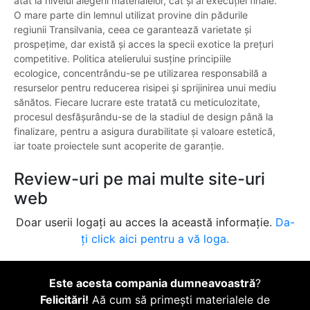
atât la nivelul alegerii materialelor, cât și al execuției finale.
O mare parte din lemnul utilizat provine din pădurile
regiunii Transilvania, ceea ce garantează varietate și
prospețime, dar există și acces la specii exotice la prețuri
competitive. Politica atelierului susține principiile
ecologice, concentrându-se pe utilizarea responsabilă a
resurselor pentru reducerea risipei și sprijinirea unui mediu
sănătos. Fiecare lucrare este tratată cu meticulozitate,
procesul desfășurându-se de la stadiul de design până la
finalizare, pentru a asigura durabilitate și valoare estetică,
iar toate proiectele sunt acoperite de garanție.
Review-uri pe mai multe site-uri
web
Doar userii logați au acces la această informație.
Da-
ți click aici pentru a vă loga.
Este acesta compania dumneavoastră
?
Felicitări!
Aă cum să primești materialele de