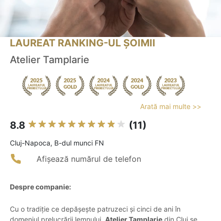
LAUREAT RANKING-UL ȘOIMII
Atelier Tamplarie
Arată mai multe >>
8.8
(11)
Cluj-Napoca, B-dul munci FN
Afișează numărul de telefon
Despre companie:
Cu o tradiție ce depășește patruzeci și cinci de ani în
domeniul prelucrării lemnului,
Atelier Tamplarie
din Cluj se