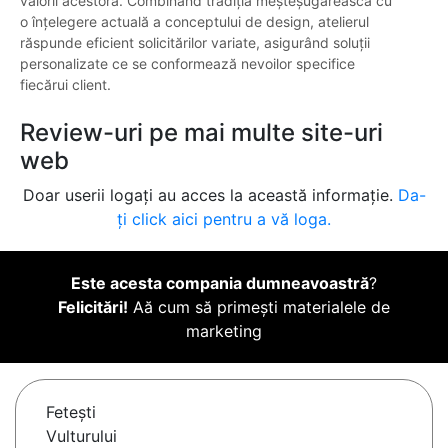
valorii acestora. Combinând tradiția meșteșugărească cu
o înțelegere actuală a conceptului de design, atelierul
răspunde eficient solicitărilor variate, asigurând soluții
personalizate ce se conformează nevoilor specifice
fiecărui client.
Review-uri pe mai multe site-uri
web
Doar userii logați au acces la această informație.
Da-
ți click aici pentru a vă loga.
Este acesta compania dumneavoastră
?
Felicitări!
Aă cum să primești materialele de
marketing
Feteşti
Vulturului