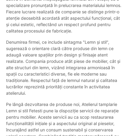
specializare pronunțată în prelucrarea materialului lemnos.
Fiecare lucrare realizată de companie se distinge printr-o
atenție deosebită acordată atât aspectului funcțional, cât
și celui estetic, reflectând un respect profund pentru
calitatea procesului de fabricație.
Denumirea firmei, ce include sintagma "Lemn și stil",
sugerează o orientare clară către produse din lemn ce
adaugă valoare spațiilor prin design și finisaje atent
realizate. Compania produce atât piese de mobilier, cât și
alte structuri din lemn, vizând integrarea armonioasă în
spații cu caracteristici diverse, fie ele moderne sau
tradiționale. Respectul față de lemnul natural și calitatea
lucrărilor reprezintă priorități constante în activitatea
atelierului.
Pe lângă dezvoltarea de produse noi, Atelierul tamplarie
Lemn si stil Fetesti pune la dispoziție servicii de reparație
pentru mobilier. Aceste servicii au ca scop restaurarea
funcționalității inițiale și a aspectului original al pieselor,
încurajând astfel un consum sustenabil și conservarea